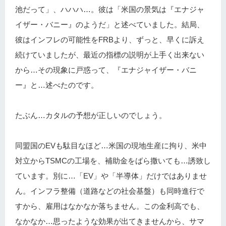
池だって」、ハハハ…。彼は「米国の景気は『エナジャ
イザー・バニー』のようだ」と述べていました。結局、
彼はインフレの可能性をFRBより、ずっと、早くに訴え
続けていましたが、最近の指標の説明が上手く出来ない
から…その現象に戸惑って、『エナジャイザー・バニ
ー』と…述べたのです。
たぶん…カタルの予想が正しいのでしょう。
同盟国のEVも駄目なほど…米国の現地生産に拘り、米中
対立からTSMCの工場を、補助金をばら撒いても…誘致し
ています。別に…「EV」や「半導体」だけではありませ
ん。インフラ整備（道路などの社会基盤）も同時進行で
すから、雇用はなかなか落ちません。この金利高でも、
なかなか…思ったような効果が出てきませんから、サマ