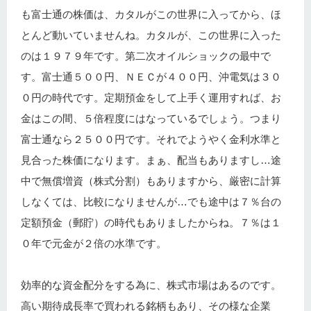
も富士通の株価は、カタルがこの世界に入ってから、ほ
とんど動いていませんね。カタルが、この世界に入った
のは１９７９年です。第二次オイルショックの最中で
す。富士通５００円、ＮＥＣが４００円、沖電気は３０
０円の時代です。定期預金をして上手く運用すれば、お
金はこの間、５倍程度にはなっているでしょう。つまり
富士通なら２５００円です。それでようやく金利水準と
見合った株価になります。まぁ、配当もありますし…途
中で無償増資（株式分割）もありますから、厳密に計算
しなくては、比較になりませんが…でも途中は７％台の
定額預金（郵貯）の時代もありましたからね。７％は１
０年で元金が２倍の水準です。
効率的な資金配分をする為に、株式市場はあるのです。
高い期待成長率で買われる銘柄もあり、その様な企業