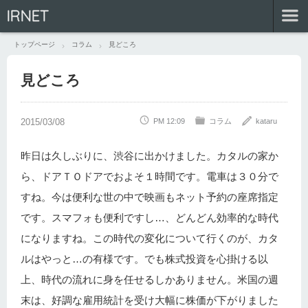
IRNET
トップページ
コラム
見どころ
見どころ
PM 12:09
コラム
kataru
昨日は久しぶりに、渋谷に出かけました。カタルの家か
ら、ドアＴＯドアでおよそ１時間です。電車は３０分で
すね。今は便利な世の中で映画もネット予約の座席指定
です。スマフォも便利ですし…、どんどん効率的な時代
になりますね。この時代の変化について行くのが、カタ
ルはやっと…の有様です。でも株式投資を心掛ける以
上、時代の流れに身を任せるしかありません。米国の週
末は、好調な雇用統計を受け大幅に株価が下がりました