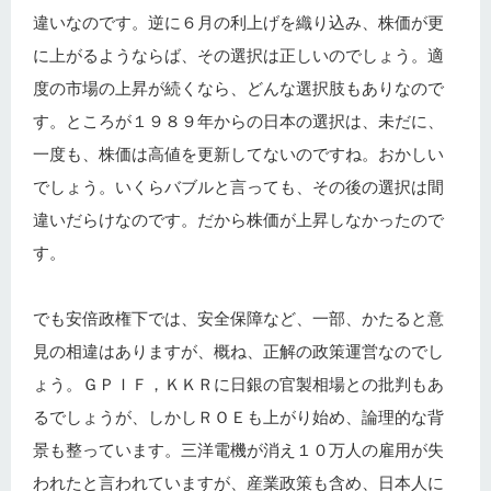
違いなのです。逆に６月の利上げを織り込み、株価が更
に上がるようならば、その選択は正しいのでしょう。適
度の市場の上昇が続くなら、どんな選択肢もありなので
す。ところが１９８９年からの日本の選択は、未だに、
一度も、株価は高値を更新してないのですね。おかしい
でしょう。いくらバブルと言っても、その後の選択は間
違いだらけなのです。だから株価が上昇しなかったので
す。
でも安倍政権下では、安全保障など、一部、かたると意
見の相違はありますが、概ね、正解の政策運営なのでし
ょう。ＧＰＩＦ，ＫＫＲに日銀の官製相場との批判もあ
るでしょうが、しかしＲＯＥも上がり始め、論理的な背
景も整っています。三洋電機が消え１０万人の雇用が失
われたと言われていますが、産業政策も含め、日本人に