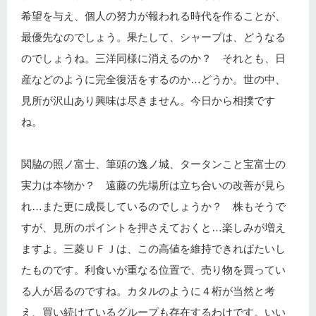
希望を与え、個人の努力が報われる時代を作ることが、
最優先なのでしょう。果たして、シャープは、どうなる
のでしょうね。三洋同様に消えるのか？ それとも、日
産などのように完全復活をするのか…どうか。世の中、
見所が沢山あり興味は尽きません。今日から相撲です
ね。
関脇の照ノ富士、筆頭の逸ノ城、タータンこと宝富士の
実力は本物か？ 遠藤の先場所は立ち合いの改善が見ら
れ…また更に成長しているのでしょうか？ 株もそうで
すが、見所のポイントを押さえておくと…楽しみが増え
ますよ。三菱ＵＦＪは、この高値を維持できればたいし
たものです。利食いが重なる位置で、売り物を買ってい
る人が居るのですね。カタルのように４桁が当然と考
え、買い続けているグループも存在するわけです。いい