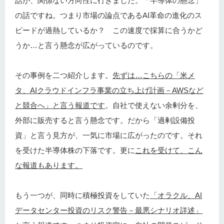
話が、関係ない方向性に行きました。「半導体の懸念」
の話ですね。つまり市場の論点であるAI革命の進化のス
ピードが過熱しているか？ この速度で採算に合うかど
うか…と言う懸念が広がっているのです。
その事例を二つ紹介します。
先ずは…こちらの「米メ
タ、AIクラウドインフラ事業の立ち上げ計画－AWSなど
と競合へ」と言う報道です
。自社で使えない余剰分を、
外部に販売すると言う懸念です。だから「過剰設備投
資」と言う見方が、一気に市場に広がったのです。それ
を受けた半導体株の下落です。更に
これを受けて、こん
な報道もあります。
もう一つが、同時に積極投資をしていた
「オラクル、AI
データセンター投資のリスク警告－最悪シナリオ詳述」