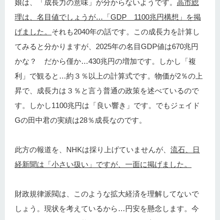
娘は、「成長力の意味」が分からないようです。
高市総
理は、名目値でしょうが…「GDP 1100兆円構想」を掲
げました。
それも2040年の話です。この成長力を計算し
てみると分かりますが、2025年の名目GDP値は670兆円
かな？ だから僅か…430兆円の増加です。しかし「複
利」で観ると…約３％以上の計算式です。物価が2％の上
昇で、成長力は３％と言う普通の政策を述べているので
す。しかし1100兆円は「良い響き」です。でもジェイド
Gの田中君の実績は28％成長なのです。
此方の報道を、NHKは採り上げていませんが、
流石、日
経新聞は「小さい扱い」ですが、一面に掲げました。
財政規律派閥は、このような拡大経済を理解してないで
しょう。現状を考えているから…円安を懸念します。今