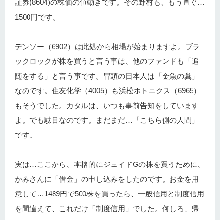
証券(8604)の株価の値動きです。その野村も、もう直ぐ…
1500円です。
デンソー（6902）は此処から相場が始まりますよ。ブラ
ックロックが株を買うと言う事は、他のファンドも「追
随をする」と言う事です。冒頭の日本人は「金魚の糞」
なのです。住友化学（4005）も浜松ホトニクス（6965）
もそうでした。カタルは、いつも事前告知をしています
よ。でも駄目なのです。まだまだ…「こちら側の人間」
です。
実は…ここから、本格的にジェイドGの株を買うために、
かみさんに「借金」の申し込みをしたのです。お金を用
意して…1489円で500株を買ったら、一般信用と制度信用
を間違えて、これだけ「制度信用」でした。何しろ、帰