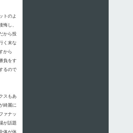
ットのよ
後悔し、
だから投
行く末な
すから
勝負をす
するので
クスもあ
が綺麗に
ファナッ
場が話題
全体が休