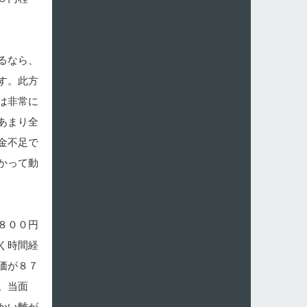
るなら、
す。此方
は非常に
あまり全
金不足で
かって動
８００円
く時間経
価が８７
。当面
かい離が