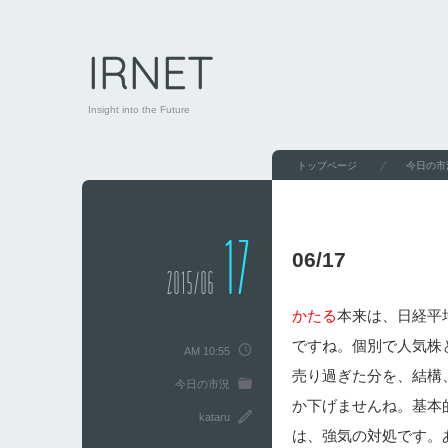
IRNET
Insight into the Future
トップページ
今日の市
17
06/17
2015/06
かたる
本来は、日経平
ですね。個別で人気株
AM 10:55
売り過ぎた分を、結構
今日の市況
か下げませんね。基本
kataru
は、強気の対処です。