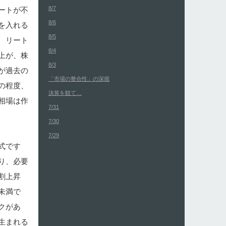
8/7
ートが不
8/6
を入れる
8/5
 リート
8/4
上が、株
8/3
が過去の
「市場の整合性」の深堀
の程度、
決算を観て…
相場は作
7/31
7/30
7/29
式です
り、必要
割上昇
未満で
クがあ
生まれる