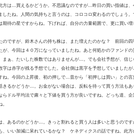
此方は…買えるかどうか。不思議なのですが…昨日の買い指値は、
ましたね。人間の気持ちと言うのは、コロコロ変わるのでしょう。
は期待の星ですからね。下げれば、自分の力量範囲で、更に買い増
たのですが、鈴木さんの持ち株は、また増えたのかな？ 前回の四
たが、今回は４０万になっていましたね。あと何処かのファンドの
。まぁ、たいした株数ではありませんが…。でも会社予想が、信じ
数字は赤字が残る予想でした。会社側は黒字を予想していましたが
すね。今回の上昇後、初の押しで…昔から「初押しは買い」との言
活きるかどうか…。お金がない場合は、反転を待って買う方法もあ
ならドル平均法で粛々と下値を買う方が良いですね。どっち道、企
ね。
は、あるのかどうか…。きっと割れると買う人は多いと思うのです
も、いい加減に呆れているかな？ ケネディクスの話ですね。此方