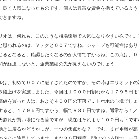
、良く人気になったものです。個人は豊富な資金を抱えているよう
できますね。
リオは、何れも、このような相場環境で人気になりやすい株です。
と思われるのは、Ｖテクと００７ですね。シャープも可能性はあり
じるとなると、確認したくなるのが人情ですからね。この点は、Ｄ
間が経過しないと、企業業績の先が見えないのでしょう。
ルは、初めて００７に魅了されたのですが、その時はエリオットの
３段上げを実施しました。今回は１０００円割れから１７９５円ま
高値を買った人は、およそ４００円の下落で…トホホの心境でしょ
すると、１７９５円ですから、幅で８８５円ですね。通常なら１／
円割れが買い場になる筈ですが…現在はそれより１００円も下です
動きに戻るかどうか…が、一つの焦点かな？ でも、まだ乖離が高
のＧＣに注目しています。まだ３０円程度、開いている様で、一日