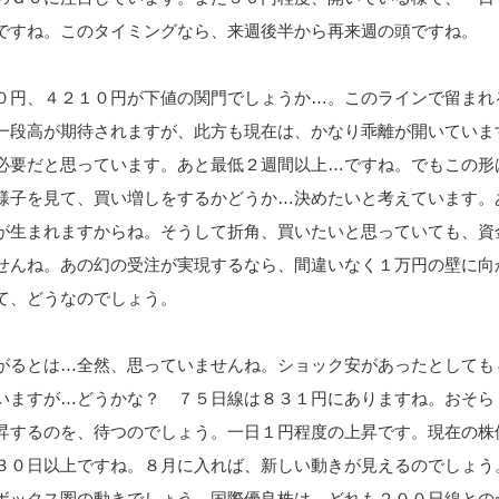
ですね。このタイミングなら、来週後半から再来週の頭ですね。
０円、４２１０円が下値の関門でしょうか…。このラインで留まれ
一段高が期待されますが、此方も現在は、かなり乖離が開いていま
必要だと思っています。あと最低２週間以上…ですね。でもこの形
様子を見て、買い増しをするかどうか…決めたいと考えています。
が生まれますからね。そうして折角、買いたいと思っていても、資
せんね。あの幻の受注が実現するなら、間違いなく１万円の壁に向
て、どうなのでしょう。
がるとは…全然、思っていませんね。ショック安があったとしても
いますが…どうかな？ ７５日線は８３１円にありますね。おそら
昇するのを、待つのでしょう。一日１円程度の上昇です。現在の株
３０日以上ですね。８月に入れば、新しい動きが見えるのでしょう
ボックス圏の動きでしょう。国際優良株は、どれも２００日線との