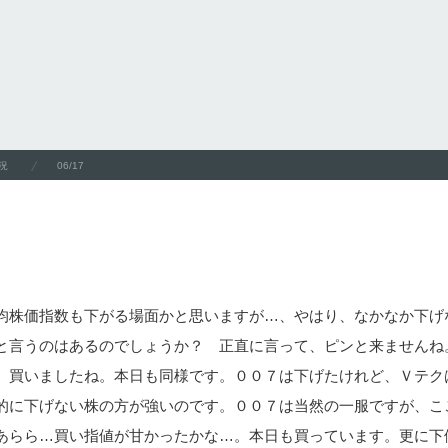
況
06/17
均株価指数も下がる場面かと思いますが…、やはり、なかなか下げ
と言うのはあるのでしょうか？ 正直に言って、ピンと来ませんね
、買いましたね。本日も同様です。００７は下げたけれど、Ｖテク
的に下げない株の方が強いのです。００７は当然の一服ですが、こ
あらら…買い指値が甘かったかな…。本日も買っています。更に下