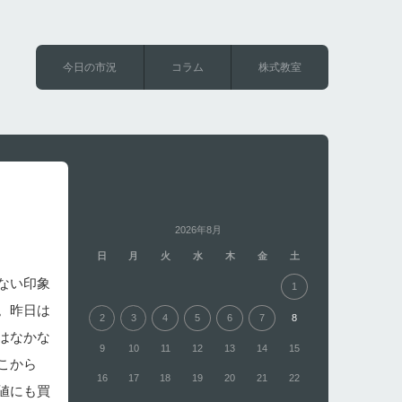
今日の市況
コラム
株式教室
2026年8月
日
月
火
水
木
金
土
ない印象
1
。昨日は
2
3
4
5
6
7
8
はなかな
9
10
11
12
13
14
15
こから
16
17
18
19
20
21
22
値にも買