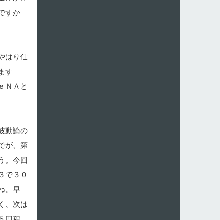
ですか
やはり仕
ます
ｅＮＡと
波動論の
でが、第
う。今回
３で３０
ね。早
く、次は
５円程