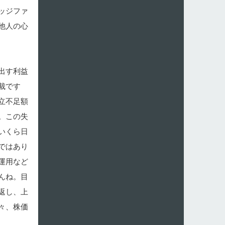
ッジファ
他人の心
出す利益
裁です
立不足額
。この失
いくら日
ではあり
運用など
んね。目
返し、上
々、株価