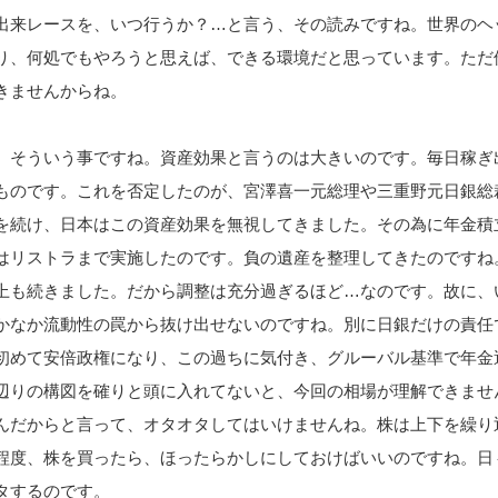
出来レースを、いつ行うか？…と言う、その読みですね。世界のヘ
り、何処でもやろうと思えば、できる環境だと思っています。ただ
きませんからね。
、そういう事ですね。資産効果と言うのは大きいのです。毎日稼ぎ
ものです。これを否定したのが、宮澤喜一元総理や三重野元日銀総
を続け、日本はこの資産効果を無視してきました。その為に年金積
はリストラまで実施したのです。負の遺産を整理してきたのですね
上も続きました。だから調整は充分過ぎるほど…なのです。故に、
かなか流動性の罠から抜け出せないのですね。別に日銀だけの責任
初めて安倍政権になり、この過ちに気付き、グルーバル基準で年金
辺りの構図を確りと頭に入れてないと、今回の相場が理解できませ
んだからと言って、オタオタしてはいけませんね。株は上下を繰り
程度、株を買ったら、ほったらかしにしておけばいいのですね。日
タするのです。