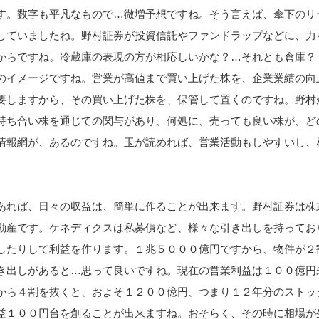
す。数字も平凡なもので…微増予想ですね。そう言えば、傘下のリ
していましたね。野村証券が投資信託やファンドラップなどに、力
からですね。冷蔵庫の表現の方が相応しいかな？…それとも倉庫？
のイメージですね。営業が高値まで買い上げた株を、企業業績の向
要しますから、その買い上げた株を、保管して置くのですね。野村
持ち合い株を通じての関与があり、何処に、売っても良い株が、ど
情報網が、あるのですね。玉が読めれば、営業活動もしやすいし、
あれば、日々の収益は、簡単に作ることが出来ます。野村証券は株
動産です。ケネディクスは私募債など、様々な引き出しを持ってお
したりして利益を作ります。１兆５０００億円ですから、物件が２
き出しがあると…思って良いですね。現在の営業利益は１００億円
から４割を抜くと、およそ１２００億円、つまり１２年分のストッ
益１００円台を創ることが出来ますね。おそらく、その時に相場が