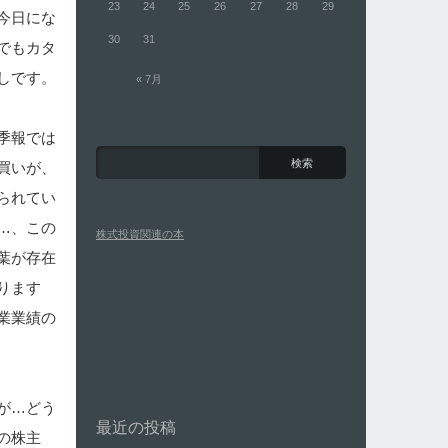
23
24
25
26
27
28
29
今日にな
30
31
でもカタ
しです。
« 7月
季報では
買いが、
られてい
…、この
株式投資関連の本
葉が存在
ります
業業績の
が…どう
最近の投稿
の株主