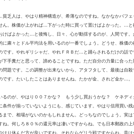
…貧乏人は、やはり精神構造が、希薄なのですね。なかなかバフェ
せん。株価が上がれば…下がった時に買って置けばよかった。…と
おけばよかった…と後悔し、日々、心が動揺するのが、人間です。
的に粛々とドル平均法を用いるのが一番でしょう。どうせ、株価の
のです。やれギリシャだ、やれＦＲＢだ…と踊らされるだけの話で
が下手糞だと思って、諦めることですね。ただ自分の力量に合った
の問題です。この調整が出来ないから、アタフタして、最後は自殺
のです。たいしたことはありませんね。たかが金、されど金か…。
いるのが、やはり００７かな？ もう少し買おうかな？ ケネディ
に条件が揃っていないようにも、感じています。やはり信用買い残
るまで、相場がないのかもしれません。どっちなのでしょう。実は
すね。何しろ８０％の還元率は凄いですからね。でも日本郵政の上
やはり休んだ方が良いですね。それならゲリラ戦ですからね。昔は