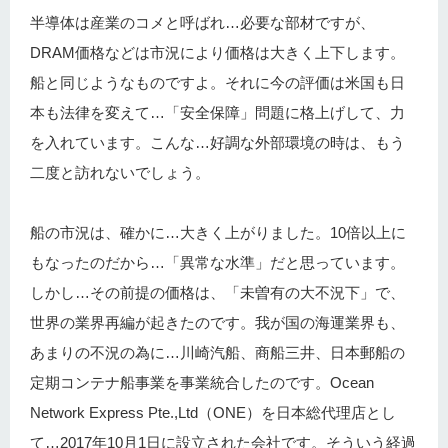
半導体は産業のコメと呼ばれ…必要な部材ですが、
DRAM価格などは市況により価格は大きく上下します。
船と同じようなものですよ。それに今の評価は米国も日
本も法律を変えて…「安全保障」問題に格上げして、力
を入れています。こんな…好調な外部環境の時は、もう
二度と訪れないでしょう。
船の市況は、確かに…大きく上がりました。10倍以上に
もなったのだから…「異常な水準」だと思っています。
しかし…その前提の価格は、「未曽有の大不況下」で、
世界の業界再編が起きたのです。我が国の海運業界も、
あまりの不況の為に…川崎汽船、商船三井、日本郵船の
定期コンテナ船事業を事業統合したのです。Ocean
Network Express Pte.,Ltd（ONE）を日本総代理店とし
て…2017年10月1日に設立された会社です。そういう経過