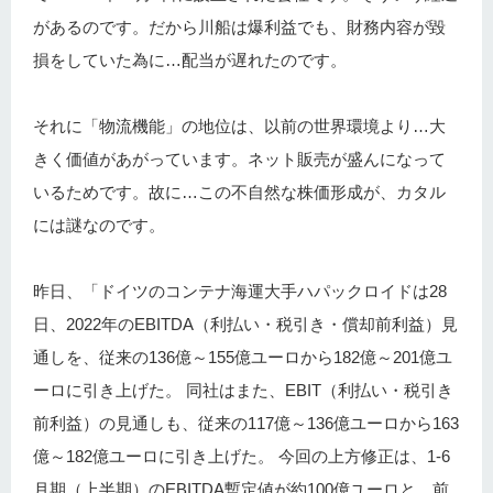
があるのです。だから川船は爆利益でも、財務内容が毀
損をしていた為に…配当が遅れたのです。
それに「物流機能」の地位は、以前の世界環境より…大
きく価値があがっています。ネット販売が盛んになって
いるためです。故に…この不自然な株価形成が、カタル
には謎なのです。
昨日、「ドイツのコンテナ海運大手ハパックロイドは28
日、2022年のEBITDA（利払い・税引き・償却前利益）見
通しを、従来の136億～155億ユーロから182億～201億ユ
ーロに引き上げた。 同社はまた、EBIT（利払い・税引き
前利益）の見通しも、従来の117億～136億ユーロから163
億～182億ユーロに引き上げた。 今回の上方修正は、1-6
月期（上半期）のEBITDA暫定値が約100億ユーロと、前