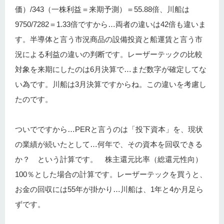
価）/343（一株利益＝来期予測）＝55.88倍、川船は
9750/7282＝1.33倍ですから…両者の違いは42倍も違いま
す。半導体と言う市況商品の設備投資と船運賃と言う市
況による利益の違いの判断です。レーザーテックの比較
対象を来期にしたのは6月決算で…まだ数字が確定してな
い為です。川船は3月決算ですからね。この違いを考慮し
たのです。
ついでですから…PERと言うのは「投下資本」を、現状
の業績が続いたとして…何年で、その資本を回収できる
か？ という計算です。 株主還元比率（総還元性向）
100％とした場合の計算です。レーザーテックを買うと、
お金の回収には55年が掛かり…川船は、1年と4か月足ら
ずです。