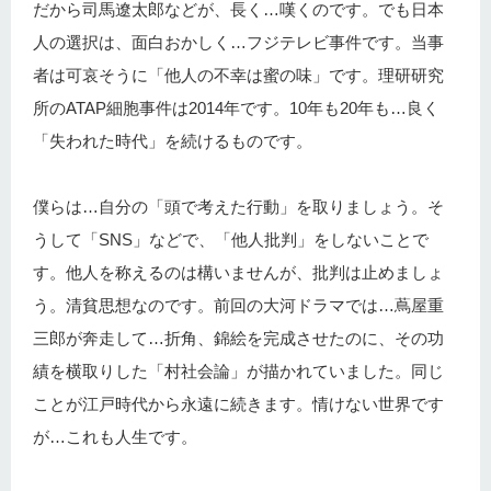
だから司馬遼太郎などが、長く…嘆くのです。でも日本
人の選択は、面白おかしく…フジテレビ事件です。当事
者は可哀そうに「他人の不幸は蜜の味」です。理研研究
所のATAP細胞事件は2014年です。10年も20年も…良く
「失われた時代」を続けるものです。
僕らは…自分の「頭で考えた行動」を取りましょう。そ
うして「SNS」などで、「他人批判」をしないことで
す。他人を称えるのは構いませんが、批判は止めましょ
う。清貧思想なのです。前回の大河ドラマでは…蔦屋重
三郎が奔走して…折角、錦絵を完成させたのに、その功
績を横取りした「村社会論」が描かれていました。同じ
ことが江戸時代から永遠に続きます。情けない世界です
が…これも人生です。