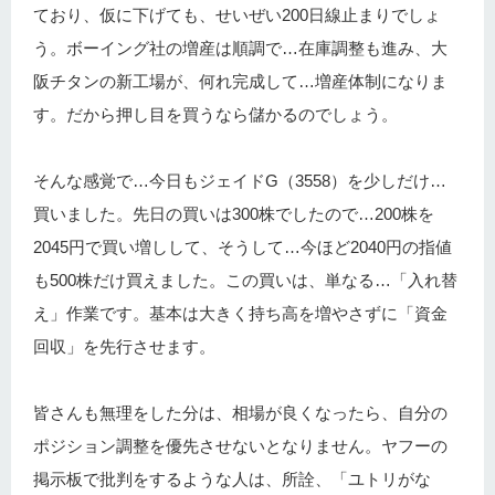
ており、仮に下げても、せいぜい200日線止まりでしょ
う。ボーイング社の増産は順調で…在庫調整も進み、大
阪チタンの新工場が、何れ完成して…増産体制になりま
す。だから押し目を買うなら儲かるのでしょう。
そんな感覚で…今日もジェイドG（3558）を少しだけ…
買いました。先日の買いは300株でしたので…200株を
2045円で買い増しして、そうして…今ほど2040円の指値
も500株だけ買えました。この買いは、単なる…「入れ替
え」作業です。基本は大きく持ち高を増やさずに「資金
回収」を先行させます。
皆さんも無理をした分は、相場が良くなったら、自分の
ポジション調整を優先させないとなりません。ヤフーの
掲示板で批判をするような人は、所詮、「ユトリがな