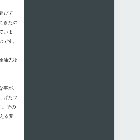
延びて
てきたの
ていま
のです。
原油先物
な事が、
上げたフ
す。その
える変