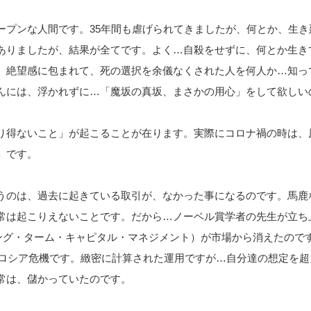
ープンな人間です。35年間も虐げられてきましたが、何とか、生き
ありましたが、結果が全てです。よく…自殺をせずに、何とか生き
、絶望感に包まれて、死の選択を余儀なくされた人を何人か…知っ
んには、浮かれずに…「魔坂の真坂、まさかの用心」をして欲しい
り得ないこと」が起こることが在ります。実際にコロナ禍の時は、
」です。
うのは、過去に起きている取引が、なかった事になるのです。馬鹿
常は起こりえないことです。だから…ノーベル賞学者の先生が立ち
ロング・ターム・キャピタル・マネジメント）が市場から消えたので
年のロシア危機です。緻密に計算された運用ですが…自分達の想定を超
常は、儲かっていたのです。