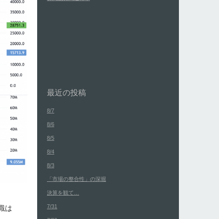
最近の投稿
8/7
8/6
8/5
8/4
8/3
「市場の整合性」の深堀
決算を観て…
7/31
識は