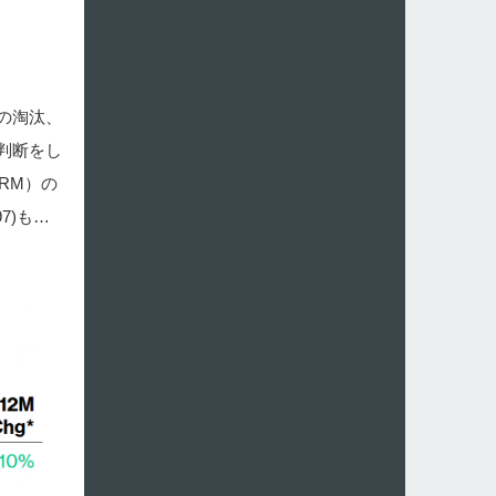
の淘汰、
判断をし
RM）の
7)も…