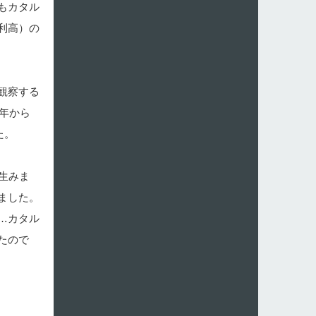
もカタル
利高）の
観察する
年から
た。
生みま
ました。
…カタル
たので