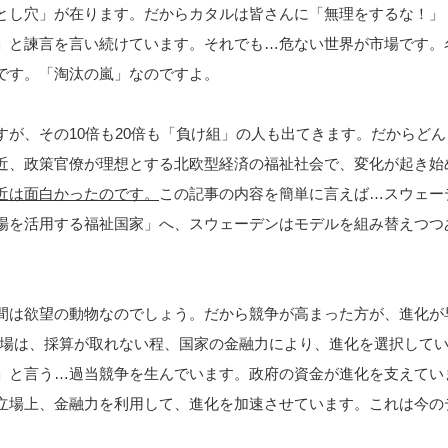
とし穴」が在ります。だからカタルは皆さんに「無理をするな！」
」と諫言を言い続けています。それでも…危ない世界が市場です。
です。「淘汰の嵐」なのですよ。
すが、その10倍も20倍も「負け組」の人も出てきます。だからどん
近、政策官僚が理想とする北欧型経済の福祉社会で、変化が起き始
近は面白かったのです。
この記事の内容を簡単に言えば…スウェー
場を活用する福祉国家」へ、スウェーデンはモデルを組み替えつつ
間は欲望の動物なのでしょう。だから競争が高まった方が、進化が
市場は、採算が取れない程、国家の金融力により、進化を選択して
」と言う…過当競争を生んでいます。政府の資金が進化を支えてい
立場上、金融力を利用して、進化を加速させています。これは今の