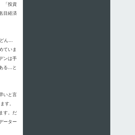
 「投資
名目経済
どん…
めていま
デンは手
ある…と
早いと言
います。
ます。だ
データー