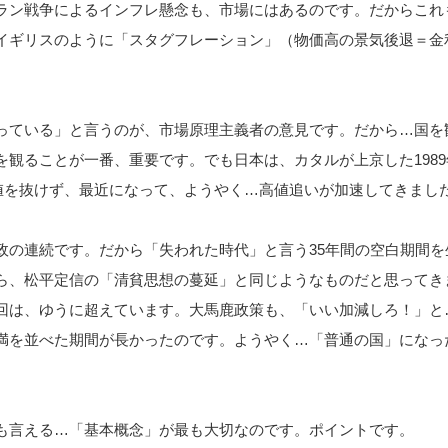
ラン戦争によるインフレ懸念も、市場にはあるのです。だからこれ
イギリスのように「スタグフレーション」（物価高の景気後退＝金
っている」と言うのが、市場原理主義者の意見です。だから…国を
を観ることが一番、重要です。でも日本は、カタルが上京した1989
の高値を抜けず、最近になって、ようやく…高値追いが加速してきまし
政の連続です。だから「失われた時代」と言う35年間の空白期間を
ら、松平定信の「清貧思想の蔓延」と同じようなものだと思ってき
回は、ゆうに超えています。大馬鹿政策も、「いい加減しろ！」と
満を並べた期間が長かったのです。ようやく…「普通の国」になっ
も言える…「基本概念」が最も大切なのです。ポイントです。