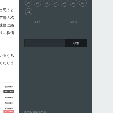
24
25
26
27
28
29
30
と思うと
31
市場の格
« 4月
6月 »
株価に織
り…株価
いるうち
くなりま
株式投資関連の本