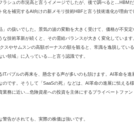
るフラシュの市況高と言うイメージでしたが、後で調べると…HBM
ト化を補完するAI向けの新メモリ技術HBFと言う技術進化が理由で
品」の扱いでした。景気の波の変動を大きく受けて、価格が不安定
うな技術革新が続くと、その需給バランスが大きく変化しています
ックスやサムスンの高額ボーナスの額を観ると、常識を逸脱してい
ない領域」に入っている…と言う認識です。
るITバブルの再来を、懸念する声が多いのも頷けます。AI革命を進
のです。そうして「SaaSの死」などは、AI革命の進展に怯える
資業務に近い…危険資産への投資を主体にするプライベートファン
。
な警告がされても、実際の株価は強いです。