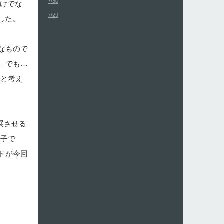
7/30
だけでな
7/29
した。
なもので
。でも…
ると考え
展させる
様子で
ドが今回