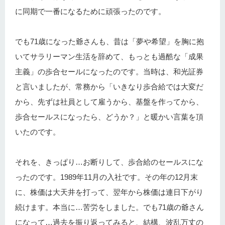
に同期で一番になるために頑張ったのです。
でも71歳になった爺さんも、昔は「夢や希望」を胸に抱
いてサラリーマン生活を辞めて、もっとも過酷な「成果
主義」の歩合セールになったのです。当時は、和光証券
と言いましたが、常務から「いきなり歩合給では大変だ
から、先ずは社員として雇うから、基盤を作ってから、
歩合セールスになったら、どうか？」と暖かい言葉を頂
いたのです。
それを、きっぱり…お断りして、歩合給のセールスにな
ったのです。1989年11月の入社です。その年の12月末
に、株価は大天井を打って、翌年から株価は連日下がり
続けます。本当に…苦労をしました。でも71歳の爺さん
になって…過去を振り返ってみると、結構、波乱万丈の