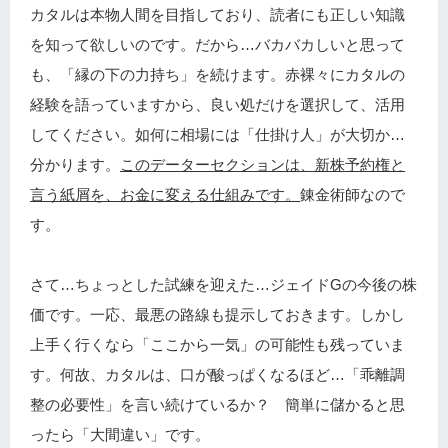
カタルは本物人間を目指しており、読者にも正しい知識
を知って欲しいのです。だから…バカバカしいと思って
も、「縁の下の力持ち」を続けます。赤裸々にカタルの
経験を語っていますから、良い処だけを選択して、活用
してください。如何に相場には「仕掛け人」が大切か…
分かります。
このデーターセクションは、新株予約権と
言う紙屑を、お金に変える仕組みです。
錬金術師なので
す。
さて…ちょっとした試練を迎えた…ジェイドGの今後の株
価です。一応、最悪の路線も提示しておきます。しかし
上手く行くなら「ここから一気」の可能性も残っていま
す。何故、カタルは、口が酸っぱくなるほど…「乖離調
整の必要性」を言い続けているか？ 簡単に儲かると思
ったら「大間違い」です。