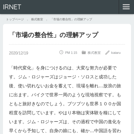
IRNET
トップページ
株式教室
「市場の整合性」の理解アップ
「市場の整合性」の理解アップ
PM 1:15
株式教室
kataru
「時代変化」を身につけるのは、大変な努力が必要で
す。ジム・ロジャーズはジョージ・ソロスと成功した
後、使い切れないお金を蓄えて、現場を離れ…放浪の旅
に出ます。バイクで世界一周のような現地視察です。も
ともと旅好きなのでしょう。ブツブツも世界１００か国
程度を訪問しています。やはり本物は実体験を糧にして
います。ジム・ロジャーズは、その過程で中国の進化を
早くから予知して、自身の娘にも、確か…中国語を習わ