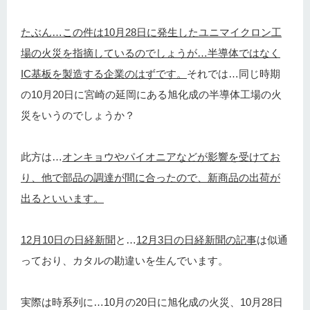
たぶん…この件は10月28日に発生したユニマイクロン工
場の火災を指摘しているのでしょうが…半導体ではなく
IC基板を製造する企業のはずです。
それでは…同じ時期
の10月20日に宮崎の延岡にある旭化成の半導体工場の火
災をいうのでしょうか？
此方は…
オンキョウやパイオニアなどが影響を受けてお
り、他で部品の調達が間に合ったので、新商品の出荷が
出るといいます。
12月10日の日経新聞
と…
12月3日の日経新聞の記事
は似通
っており、カタルの勘違いを生んでいます。
実際は時系列に…10月の20日に旭化成の火災、10月28日