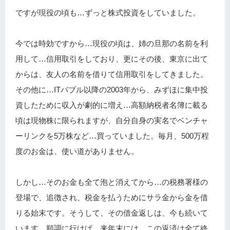
ですが現役の頃も…ずっと株式投資をしていました。
今では時効ですから…現役の頃は、姉の旦那の名前を利
用して…信用取引をしており、更にその後、東京に出て
からは、友人の名前を借りて信用取引をしてきました。
その他に…ITバブル以降の2003年から、みずほに集中投
資したために収入が劇的に増え…高額納税者名簿に載る
頃は現物株に限られますが、自分自身の実名でベンチャ
ーリンクを5万株など…買っていました。毎月、500万程
度のお金は、使い道がありません。
しかし…そのお金も全て泡と消えてから…の税務署様の
登場で、追徴され、税金を払うためにサラ金から金を借
りる始末です。そうして、その借金返しは、今も続いて
います。順調に行けば…来年末には、この返済は全て終