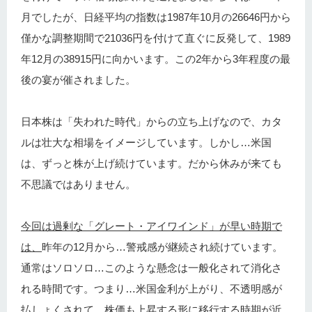
月でしたが、日経平均の指数は1987年10月の26646円から
僅かな調整期間で21036円を付けて直ぐに反発して、1989
年12月の38915円に向かいます。この2年から3年程度の最
後の宴が催されました。
日本株は「失われた時代」からの立ち上げなので、カタ
ルは壮大な相場をイメージしています。しかし…米国
は、ずっと株が上げ続けています。だから休みが来ても
不思議ではありません。
今回は過剰な「グレート・アイワインド」が早い時期で
は、
昨年の12月から…警戒感が継続され続けています。
通常はソロソロ…このような懸念は一般化されて消化さ
れる時間です。つまり…米国金利が上がり、不透明感が
払しょくされて…株価も上昇する形に移行する時期が近