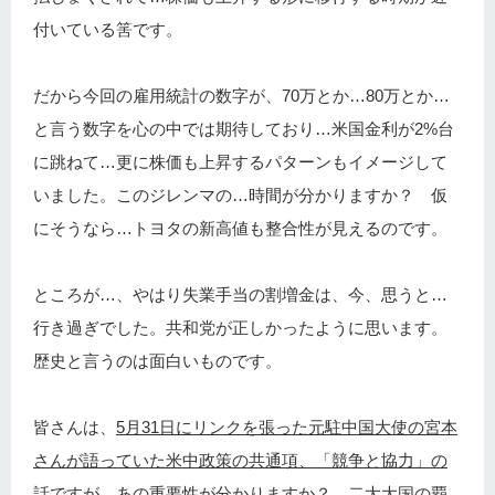
付いている筈です。
だから今回の雇用統計の数字が、70万とか…80万とか…
と言う数字を心の中では期待しており…米国金利が2%台
に跳ねて…更に株価も上昇するパターンもイメージして
いました。このジレンマの…時間が分かりますか？ 仮
にそうなら…トヨタの新高値も整合性が見えるのです。
ところが…、やはり失業手当の割増金は、今、思うと…
行き過ぎでした。共和党が正しかったように思います。
歴史と言うのは面白いものです。
皆さんは、
5月31日にリンクを張った元駐中国大使の宮本
さんが語っていた米中政策の共通項、「競争と協力」の
話ですが…あの重要性が分かりますか？
二大大国の覇