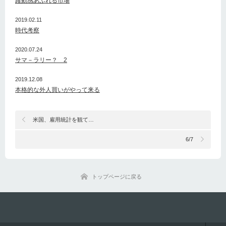
躍動感あふれる市場
2019.02.11
時代考察
2020.07.24
サマ－ラリー？ 2
2019.12.08
本格的な外人買いがやって来る
米国、雇用統計を観て…
6/7
トップページに戻る