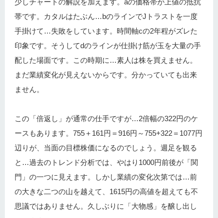
少しチャートの解説を加えます。aの価格帯が上値の抵抗
帯です。カタルはたぶん…bのラインでJトラストを一度
手掛けて…失敗をしています。時間軸cの2年程がズレた
印象です。そうしてdのラインが仕掛け筋が玉を大量の手
配した場面です。この時期に…素人は株を買えません。
まだ業績変化が見えないからです。分かっていても出来
ません。
この「倍返し」が通常の仕手ですが…2倍幅の322円のケ
ースもあります。755＋161円＝916円～755+322＝1077円
辺りが、当面の目標株価になるのでしょう。週足を観る
と…過去のトレンド分析では、やはり1000円前後が「関
門」の一つに見えます。しかし業績の変化次第では…前
の大きな二つの山を越えて、1615円の高値を超えても不
思議ではありません。久しぶりに「大物感」を醸し出し