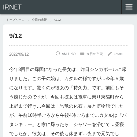
IRNET
トップページ
今日の市況
9/12
9/12
AM 11:30
今日の市況
kataru
今年3回目の帰国になった長女は、昨日シンガポールに帰
りました。この子の娘は、カタルの孫ですが…今年５歳
になります。驚くのが彼女の「持久力」です。前回もそ
う感じたのですが、今回も彼女は電車に乗り東陽町から
上野まで行き…今回は「恐竜の化石」展と博物館でした
が、午前10時半ごろから午後4時ごろまで…カタルは「バ
タンキュー」と家に帰ったら、シャワーを浴びて…昼寝
でしたが、彼女は、その後も休まず…夜まで元気でし