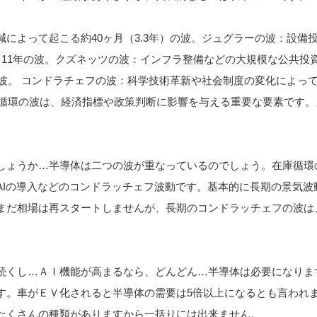
によって起こる約40ヶ月（3.3年）の波。ジュグラーの波：設備
～11年の波。クズネッツの波：インフラ整備などの大規模な公共投
の波。 コンドラチェフの波：科学技術革新や社会制度の変化によっ
景気循環の波は、経済指標や政策判断に影響を与える重要な要素です。
しょうか…半導体は二つの波が重なっているのでしょう。在庫循環
AIの導入などのコンドラッチェフ波動です。基本的に長期の景気波
まだ相場は再スタートしませんが、長期のコンドラッチェフの波は
続くし…ＡＩ機能が高まるなら、どんどん…半導体は必要になりま
す。車がＥＶ化されると半導体の需要は5倍以上になるとも言われ
たくさんの種類がありますから一括りには出来ません。