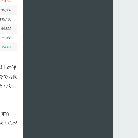
以上の評
今でも良
となりま
ますが…
続くのが