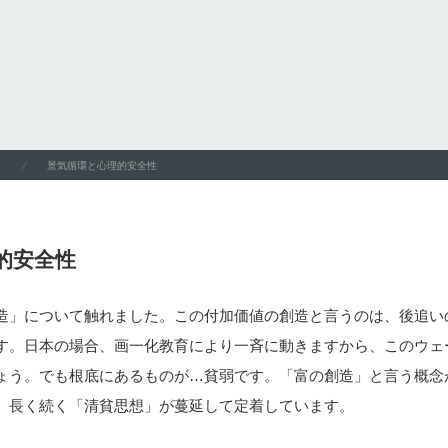
景気循環と心理的安全性
的安全性
造」について触れました。この付加価値の創造と言うのは、後追い
す。日本の場合、画一化教育により一斉に動きますから、このウェ
ょう。でも根底にあるものが…貧弱です。「富の創造」と言う概念
、長く続く「清貧思想」が蔓延して定着しています。