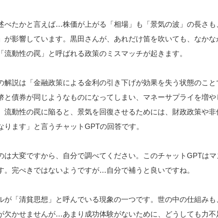
述べたかと言えば…株価が上がる「相場」も「景気の波」の長さも
」が影響しています。黒田さんが、あれだけ笛を吹いても、なかな
「流動性の罠」と呼ばれる政策のミスマッチが起きます。
の解説は「金融政策による金利の引き下げが効果を失う状態のこと
幣と債券が同じようなものになってしまい、マネーサプライを増や
。流動性の罠に陥ると、景気を回復させるためには、財政政策や非
なります」と言うチャットGPTの回答です。
のは大変ですから、自分で調べてください。このチャットGPTはマ
す。完ぺきではないようですが…自分で補うと良いですね。
ルが「清貧思想」と呼んでいる現象の一つです。世の中の仕組みも
が欠かせませんが…あまり成功体験がないために、どうしても力不