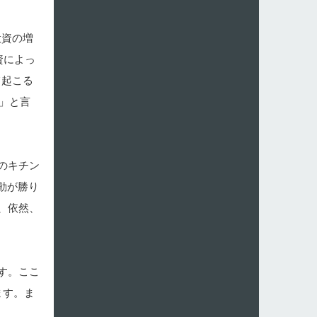
投資の増
資によっ
て起こる
」と言
のキチン
動が勝り
、依然、
す。ここ
ます。ま