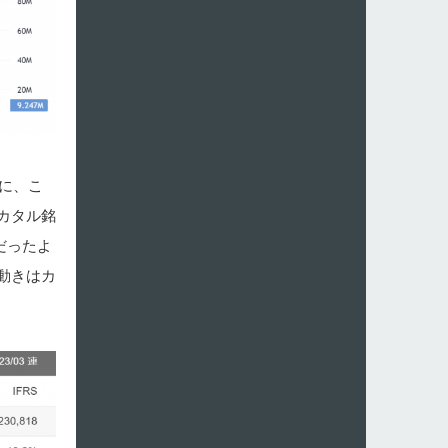
に、こ
カタル銘
だったよ
動きはカ