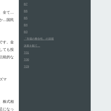
8/7
8/6
、全て…
8/5
か…国民
8/4
8/3
「市場の整合性」の深堀
です。金
決算を観て…
しても投
7/31
伝統的な
7/30
7/29
ズマ
、株式相
足になっ