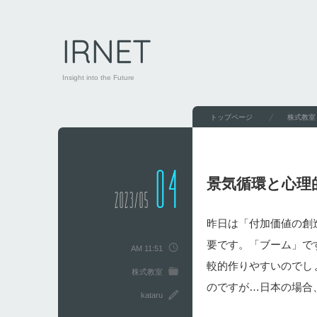
IRNET
Insight into the Future
トップページ
株式教室
04
景気循環と心理
2023/05
昨日は「付加価値の創
要です。「ブーム」で
AM 11:51
較的作りやすいのでし
株式教室
のですが…日本の場合
kataru