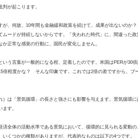
批判が起こります。
すが、何故、10年間も金融緩和政策を続けて、成果が出ないのか？
てムードが持続しないからです。「失われた時代」に、間違った政
なか正常な感覚の行動に、国民が変化しません。
という言葉が一般的になる程、定着したのです。米国はPERが30倍
15倍程度かな？ そんな印象です。これでは2倍の差ですから、ブ
。
れ）は「景気循環」の長さと強さにも影響を与えます。景気循環に
います。
経済全体の活動水準である景気において、循環的に見られる変動の
、いくつかの種類がありますが、代表的なものは以下の4つです。