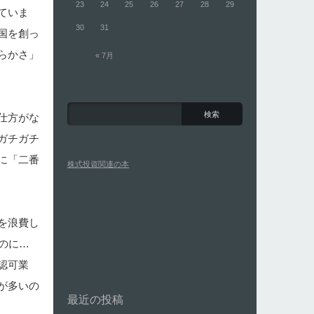
23
24
25
26
27
28
29
ていま
30
31
国を創っ
らかさ」
« 7月
仕方がな
ガチガチ
に「二番
株式投資関連の本
を浪費し
のに…
認可業
が多いの
最近の投稿