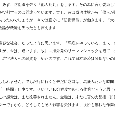
。必ず、防衛線を張り「他人批判」をします。その為に官が委縮し
を批判するのは間違っています。官も、昔は成功体験から「僕らが
あったのでしょうが、今では直ぐに「防衛機能」が働きます。「大
会論が機能を失ったとも言えます。
寛容な社会」だったように思います。「馬鹿をやっている。まぁ、
すが、今は、違います。故に…海外発のリーマンショックを観て…
、赤字法人への融資を止めたのです。これで日本経済は関係ないの
もしれません。でも銀行に行くと未だに窓口は、馬鹿みたいな時間
「一時間」仕事です。せいぜい10分程度で終わる作業だろうと思う
この感覚は、まだ改善されません。金融は、未だに官の支配権（許
ターですから、どうしてもその影響を受けます。役所も無駄な作業