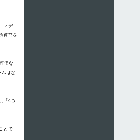
 メデ
策運営を
評価な
ームはな
は「4つ
ことで