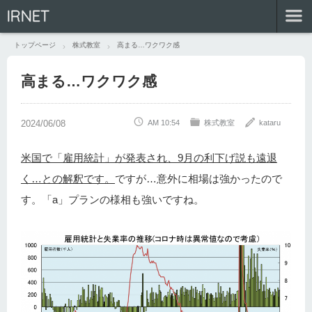
IRNET
トップページ
株式教室
高まる…ワクワク感
高まる…ワクワク感
AM 10:54
株式教室
kataru
米国で「雇用統計」が発表され、9月の利下げ説も遠退
く…との解釈です。
ですが…意外に相場は強かったので
す。「a」プランの様相も強いですね。