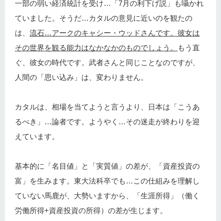
一部の弱い経済統計を受け…「7月の利下げ説」も囁かれ
ていました。そうだ…カタルの意見に近いのを観たの
は、
流石…アークのキャシー・ウッドさんです。彼女は
その世界を観る能力はなかなかのものでしょう。
もう直
ぐ、彼女の時代です。武者さんと同じことなのですが、
人間の「思い込み」は、変わりません。
カタルは、相場を当てようと言うより、日本は「こうあ
るべき」…論者です。ようやく…その迷走が終わりを迎
えています。
基本的に「名目値」と「実質値」の差が、「資産投資の
富」を生みます。東大法科卒でも…この仕組みを理解し
ていない馬鹿が、大勢いますから、「生涯所得」（働く
労働所得+資産投資の所得）の差が生じます。