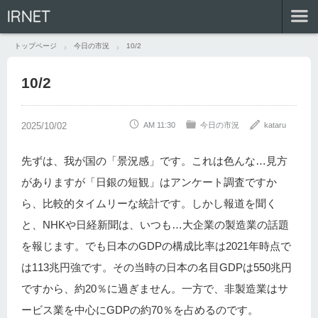
IRNET
トップページ
今日の市況
10/2
10/2
AM 11:30
今日の市況
kataru
先ずは、我が国の「景況感」です。これは色んな…見方
がありますが「日銀の短観」はアンケート調査ですか
ら、比較的タイムリーな統計です。しかし報道を聞く
と、NHKや日経新聞は、いつも…大企業の製造業の話題
を報じます。でも日本のGDPの構成比率は2021年時点で
は113兆円強です。その当時の日本の名目GDPは550兆円
ですから、約20％に過ぎません。一方で、非製造業はサ
ービス業を中心にGDPの約70％を占めるのです。