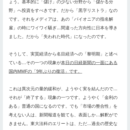
ょう。基本的に「儲け」の少ない分野から「儲かる分
野」へ投資をすべきです。だから「黒字リストラ」なの
です。それをメディアは、あの「パイオニアの指名解
雇」の時にワイワイ騒ぎ…間違った方向性に日本を導き
ました。だから「失われた時代」になったのです。
そうして、実質経済から名目経済への「黎明期」と述べ
ている…その一つの現象が
本日の日経新聞の一面にある
国内MMFの「9年ぶりの復活」です。
これは異次元の量的緩和が、ようやく実を結んだので…
それが「終了する」現象の一つです。ようやく「金利の
ある」普通の国になるのです。でも「市場の整合性」を
考えない人は、新聞報道を観ても、表面しか…解釈がで
きません。東大法科のエリートは、ただ…過去の歴史な