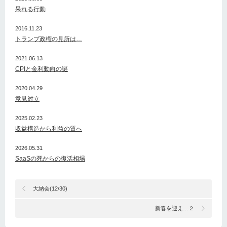
呆れる行動
2016.11.23
トランプ政権の見所は…
2021.06.13
CPIと金利動向の謎
2020.04.29
意見対立
2025.02.23
収益構造から利益の質へ
2026.05.31
SaaSの死からの復活相場
大納会(12/30)
新春を迎え…２