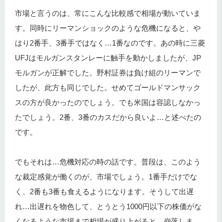
市場と言うのは、常にこんな比較感で相場が動いていま
す。同時にリーマンショックのような危機になると、や
はり2番手、3番手ではなく…1番なのです。あの時に三菱
UFJはモルガンスタンレーに触手を動かしましたが、JP
モルガンが正解でした。野村証券は負け組のリーマンで
したが、此方も同じでした。せめてゴールドマンサック
スの方が良かったのでしょう。でも米国は容認しなかっ
たでしょう。2番、3番のカスだから良いよ…と述べたの
です。
でもそれは…危機対応の時の話です。普段は、このよう
な裁定感覚が働くのが、市場でしょう。1番手だけでな
く、2番も3番も食えるようになります。そうして出遅
れ…出遅れを物色して、とうとう1000円以下の株価がな
くなるような市場まで相場が盛り上がると…崩落しま