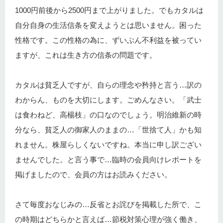
1000円前後から2500円まで上がりました。でもカタルは
自分自身の生活信条を変えようとは思いません。困った
性格です。この性格の為に、ずいぶん不利益を被ってい
ますが、これは生き方の信条の問題です。
カタルは貧乏人ですが、自らの理念や矜持と言う…訳の
わからん、ものを大切にします。ごめんなさい。「武士
は食わねど、高楊枝」の口なのでしょう。明治維新の時
分なら、貧乏人の御家人のままの…「世捨て人」かも知
れません。株屋らしくないですね。本当に申し訳ござい
ませんでした。と言う事で…臨時の会員向けレポートを
掲げましたので、会員の方はお読みください。
さて毎度おなじみの…反省とお詫びを掲載した所で、こ
の時期はどちらかと言えば…節税対策心理が強く働き、