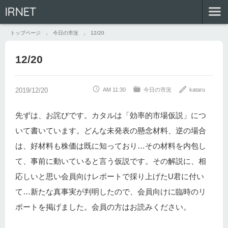
IRNET
トップページ
今日の市況
12/20
12/20
AM 11:30
今日の市況
kataru
先ずは、お詫びです。カタルは「効率的市場仮説」につ
いて書いています。どんな未発表の懸念材料、逆の場合
は、好材料も株価は既に知っており…その材料を内包し
て、事前に動いていると言う仮説です。その解説に、相
応しいと思い会員向けレポートで採り上げたU君に付い
て…新たな真事実が判明したので、会員向けに臨時のリ
ポートを掲げました。会員の方はお読みください。