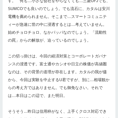
す。 何も…小さな会社をやらなくても…三菱UFJでも、
SUMCOでも良いのでしょう。でも流石に、カタルは安川
電機を薦められません。そこまで…スマートコミュニテ
ィーが急速に世の中に浸透するとは…考えていません。
始めチョロチョロ、なかパッパなのでしょう。「流動性
の罠」からの解放が、迫っているのでしょう。
この切っ掛けは、今回の経済対策とコーポレートガバナ
ンスの浸透です。富士通やカシオや日立の株価が高値圏
なのは、その背景の道理が存在します。カタルの我が儘
から、今回は実験を中止するU君ですが、別に…相場観か
らの考え方ではありません。でも御免なさい。それで
は…本日はこの辺で、また明日。
そうそう…昨日は信用枠がなく、上手くクロス対応でき