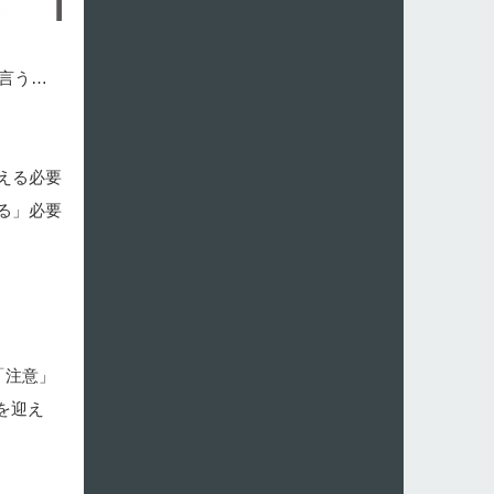
言う…
える必要
る」必要
「注意」
を迎え