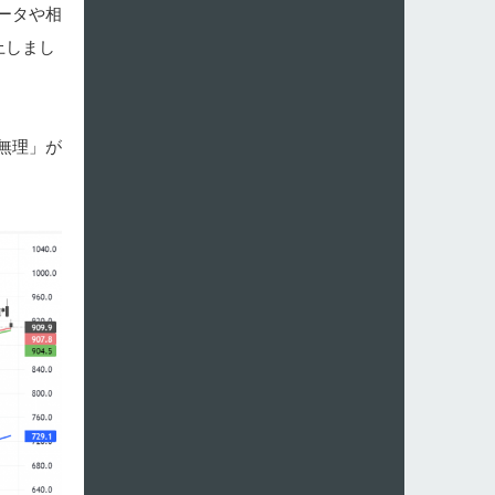
ータや相
上しまし
無理」が