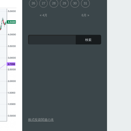
26
27
28
29
30
31
« 4月
6月 »
株式投資関連の本