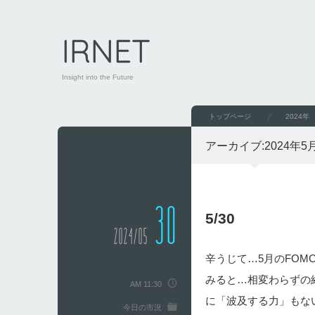
IRNET
Insight into the Future
トップページ
2024年
アーカイブ:
2024年5
30
5/30
2024/05
辛うじて…5月のFO
みると…相変わらずの
AM 11:30
に「波及する力」もな
今日の市況