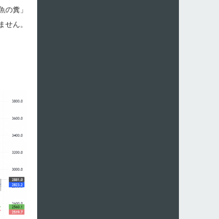
魚の糞」
ません。