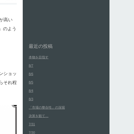
が高い
」のよう
最近の投稿
本物を目指す
8/7
ンショッ
8/6
らそれ程
8/5
8/4
8/3
「市場の整合性」の深堀
決算を観て…
7/31
7/30