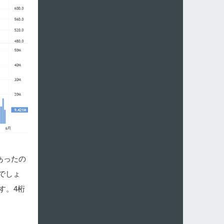
あったの
でしょ
す。4桁