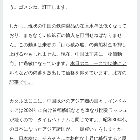
う。ゴメンね。訂正します。
しかし…現状の中国の鉄鋼製品の在庫水準は低くなって
おり、まもなく…鉄鉱石の輸入を再開せねばなりませ
ん。この動きは来春の「ばら積み船」の傭船料金を押し
上げるかもしれません。現在、中国は非常に「物価動
向」に過敏になっています。
本日のニュースでは他にア
ルミなどの備蓄を放出して価格を抑えています。此方の
記事です。
カタルはここに、中国以外のアジア圏の国々…インドネ
シアは2024年に向け首都移転なども重なり開発ラッシュ
が続くので、タイもベトナムも同じですよ。昭和30年代
の日本になったアジア諸国が、「爆買い」をしますか
ら、日本株は、そろそろ…本格的な上昇に移行すると思