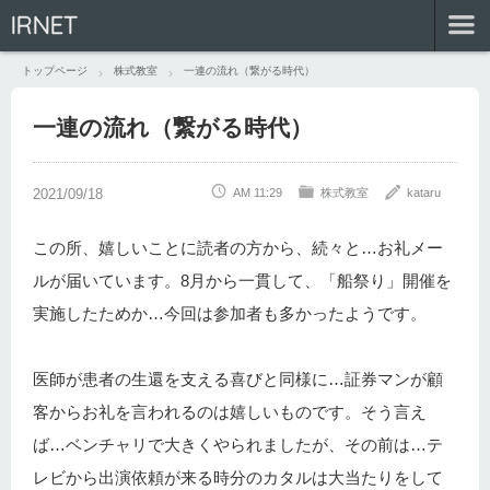
IRNET
トップページ
株式教室
一連の流れ（繋がる時代）
一連の流れ（繋がる時代）
AM 11:29
株式教室
kataru
この所、嬉しいことに読者の方から、続々と…お礼メー
ルが届いています。8月から一貫して、「船祭り」開催を
実施したためか…今回は参加者も多かったようです。
医師が患者の生還を支える喜びと同様に…証券マンが顧
客からお礼を言われるのは嬉しいものです。そう言え
ば…ベンチャリで大きくやられましたが、その前は…テ
レビから出演依頼が来る時分のカタルは大当たりをして