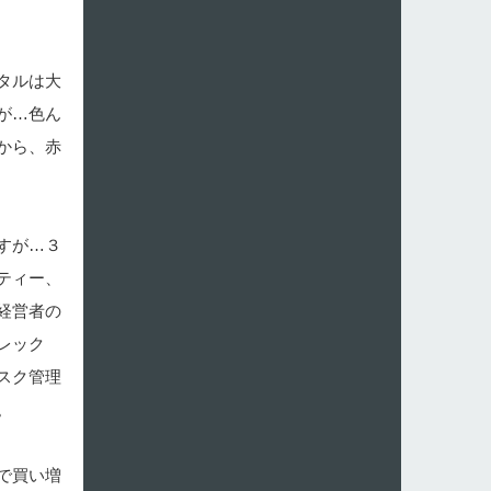
タルは大
が…色ん
から、赤
すが…３
ティー、
経営者の
レック
スク管理
。
で買い増