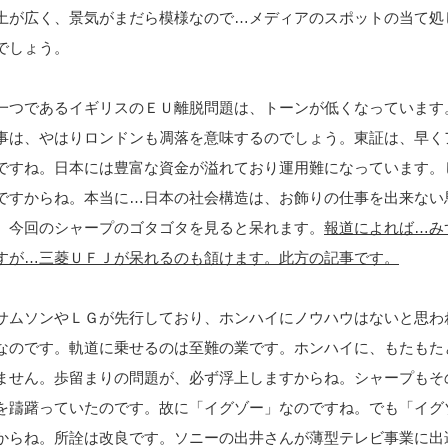
土が広く、景気がまだら模様なので…メディアのスポットの当て処
でしょう。
一つであるイギリスのＥＵ離脱問題は、トーンが低くなっています
事は、やはりロンドンも凋落を意味するのでしょう。東証は、早く
ですね。日本には豊富な資金が溢れており運用難になっています。
ですからね。本当に…日本の社会構造は、お飾りの仕事を出来ない
。今回のシャープのゴタゴタを見ると呆れます。
報道によれば…み
すが…三菱ＵＦＪが呆れるのも頷けます。此方の記事です。
サムソンやＬＧが先行しており、ホンハイにノウハウはないと思わ
なのです。軌道に乗せるのは至難の業です。ホンハイに、もたもた
ません。歩留まりの問題が、必ず浮上しますからね。シャープもそ
を躊躇っていたのです。故に「イグゾー」なのですね。でも「イグ
からね。所詮は改良です。ソニーの出井さんが薄型テレビ事業に出