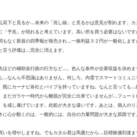
。
乱高下と見るか…未来の「兆し線」と見るかは意見が割れます。カ
に「予兆」が現れると考えています。高い所を買う必要はないです
間もなく新規の四季報が発売され…一株利益３２円が一般化します
と言う評価は…完全に消えます。
先ほどの補助金行政の行方など…。色んな条件が企業収益を決めま
も…なんら不思議はありません。何しろ、内需でスマートコミュニ
、既にカーナビ各社とパイプを持っていますね。なんと言っても…
、まだガラケー時代から離脱が完全に出来ていませんが…フュート
」を成し遂げています。此処が大きな違いです。あとは、個人のリ
きに心が動くのは、一般的には、自分の力量問題が大きな原因です
買いを増やしますね。でもカタル君は馬鹿だから…目標株価到達ま