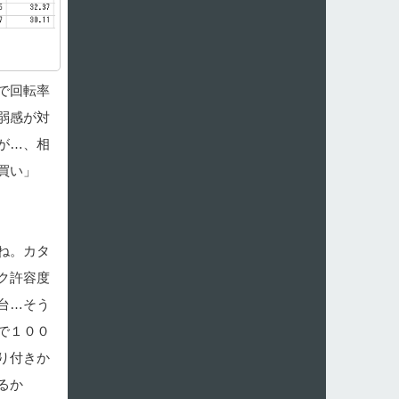
で回転率
弱感が対
が…、相
買い」
ね。カタ
ク許容度
台…そう
で１００
り付きか
るか