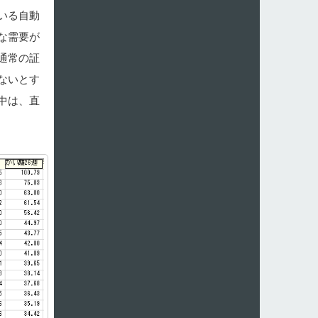
いる自動
な需要が
通常の証
ないとす
中は、直