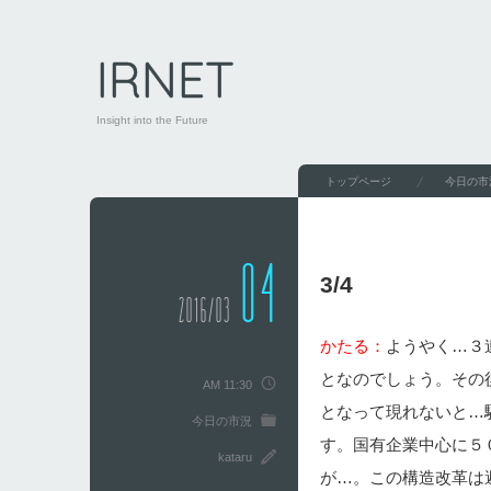
IRNET
Insight into the Future
トップページ
今日の市
04
3/4
2016/03
かたる：
ようやく…３
となのでしょう。その
AM 11:30
となって現れないと…
今日の市況
す。国有企業中心に５
kataru
が…。この構造改革は