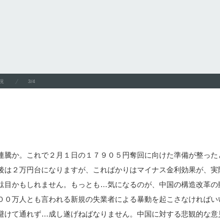
況
3/4
連騰か。これで２月１日の１７９０５円奪回に向けた準備が整った
後は２万円台になりますが、こればかりはマイナス金利効果が、実
駄目かもしれません。もっとも…気になるのが、中国の構造改革の
００万人とも言われる新規の失業者による暴動を起こさなければい
避けて通れず…成し遂げねばなりません。中国に対する悲観的な意