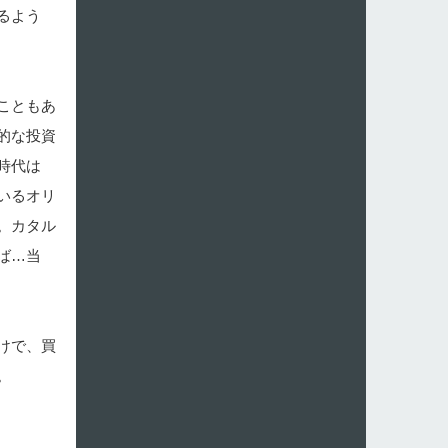
るよう
こともあ
的な投資
時代は
いるオリ
。カタル
ば…当
けで、買
。