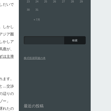
23
24
25
26
27
28
29
しだいで
30
31
« 7月
。しかし
アジア圏
しかしア
馬鹿が、
ずほ主導
株式投資関連の本
れます。
と…交渉
の辺りの
ゾー」
最近の投稿
遅れたの