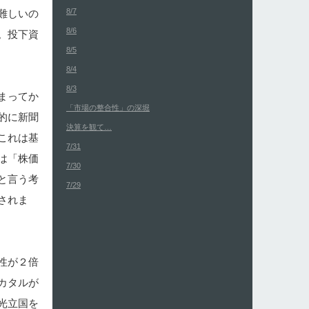
8/7
難しいの
8/6
。投下資
8/5
8/4
8/3
まってか
「市場の整合性」の深堀
的に新聞
決算を観て…
これは基
7/31
は「株価
7/30
と言う考
7/29
されま
性が２倍
カタルが
光立国を