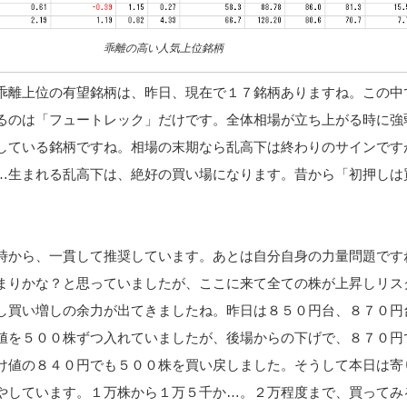
乖離の高い人気上位銘柄
乖離上位の有望銘柄は、昨日、現在で１７銘柄ありますね。この中
るのは「フュートレック」だけです。全体相場が立ち上がる時に強
している銘柄ですね。相場の末期なら乱高下は終わりのサインです
…生まれる乱高下は、絶好の買い場になります。昔から「初押しは
時から、一貫して推奨しています。あとは自分自身の力量問題です
まりかな？と思っていましたが、ここに来て全ての株が上昇しリス
し買い増しの余力が出てきましたね。昨日は８５０円台、８７０円
値を５００株ずつ入れていましたが、後場からの下げで、８７０円
け値の８４０円でも５００株を買い戻しました。そうして本日は寄
やしています。１万株から１万５千か…。２万程度まで、買ってみ