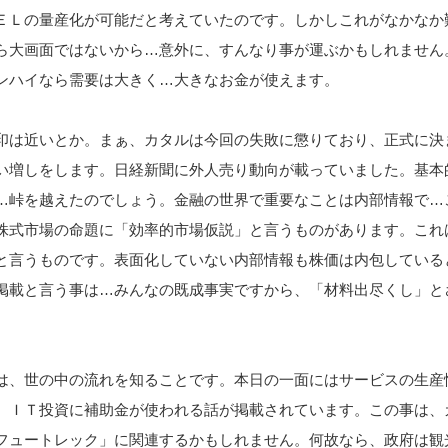
ＥＬの量産化が可能だと考えていたのです。しかしこれがなかなか
ら大画面ではないから…意外に、すんなり事が運ぶかもしれません
ンハイなら需要は大きく…大きなお金が使えます。
印は近いとか。まぁ、カタルは今回の失敗に懲りており、正式に決
い増しをします。日経新聞に外人売り動向が載っていました。基本
…峠を越えたのでしょう。金融の世界で重要なことは内部情報で…
株式市場の命題に「効率的市場仮説」と言うものがあります。これ
と言うものです。表面化していない内部情報も株価は内包している
掲載と言う事は…みんなの既成事実ですから、「材料出尽くし」と
は、世の中の流れを知ることです。本日の一面にはサービスの生産
、ＩＴ投資に補助金が使われる話が掲載されています。この事は、
フュートレック」に関連するかもしれません。何故なら、政府は観