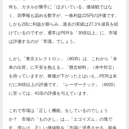
何も、カタルが勝手に「ほざいている」価値観ではな
く、四季報も認める数字が、一株利益225円の評価です。
しかも2倍に利益が膨らみ…過去の実績は27.3％成長を続
けているのですが、通常はPERを「30倍以上」に、市場
は評価するのが「常識」でしょう。
しかし「東京エレクトロン」（8035）は、これから「未
来の出荷」に不安を抱える…「懸念材料」（米中対立）
を持っていますが、株価が下がったとはいえ…PERは未
だに30倍以上の評価です。「レーザーテック」（6920）
に至っては、41倍の評価を与えています。
これで市場は「正しく機能」をしているのでしょう
か？ 市場の「ものさし」は…「エゴイズム」の塊で
す。僕らは、正しい価値観を「市場に浸透させる」媒体