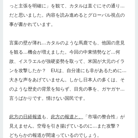
っと主張を明確に」を観て、カタルは直ぐにその通り…
だと思いました。内容を読み進めるとグローバル視点の
事が書かれています。
言葉の壁が薄れ…カタルのような馬鹿でも、他国の意見
を観る…機会が増えました。今回の中東情勢など…何
故、イスラエルが強硬姿勢を取って、米国が大元のイラ
ンを攻撃したか？ EUは、自分達にも非があるために…
大きな声をあげていません。しかし日本人の多くは、そ
のような歴史の背景を知らず、目先の事を、ガヤガヤ…
言うばかりです。情けない国民です。
此方の日経報道
も、
此方の報道と、
「市場の整合性」が
見えません。空母を引き揚げているのに…また攻撃？
どちらかの報道が間違っているのでしょう。