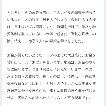
ところが…今の政策官僚に、このレベルの認識を持って
いる人が、どの程度、居るのでしょう。金融庁の役人様
は、日本はバブル崩壊により…時間を掛けて…厳格な融
資体制を取っているに…米国で起きた「過剰な投機」の
陰に怯えて、赤字法人への融資を禁止しました。
お金が要らないようなトヨタのような大企業に、お金を
貸し出せ…と「無理」を言います。地銀は、お金のやり
場に困ります。つまりお金が「死んで」います。その…
お金を自らの政策で、殺したのに…、今度は、「内部留
保を投資などに回せ！」と騒ぐのです。こんな馬鹿な無
理難題ばかりを言うから、誰も…政府の言う事を信じま
せん。黒田さんが述べた「ノルム」と言う現象です。