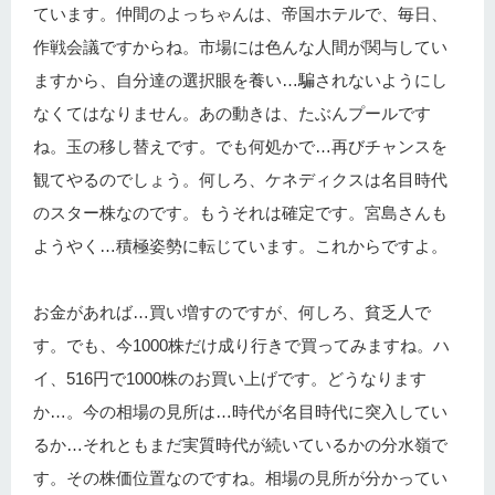
ています。仲間のよっちゃんは、帝国ホテルで、毎日、
作戦会議ですからね。市場には色んな人間が関与してい
ますから、自分達の選択眼を養い…騙されないようにし
なくてはなりません。あの動きは、たぶんプールです
ね。玉の移し替えです。でも何処かで…再びチャンスを
観てやるのでしょう。何しろ、ケネディクスは名目時代
のスター株なのです。もうそれは確定です。宮島さんも
ようやく…積極姿勢に転じています。これからですよ。
お金があれば…買い増すのですが、何しろ、貧乏人で
す。でも、今1000株だけ成り行きで買ってみますね。ハ
イ、516円で1000株のお買い上げです。どうなります
か…。今の相場の見所は…時代が名目時代に突入してい
るか…それともまだ実質時代が続いているかの分水嶺で
す。その株価位置なのですね。相場の見所が分かってい