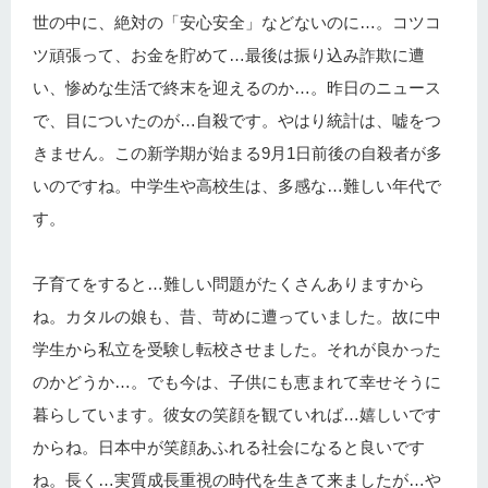
世の中に、絶対の「安心安全」などないのに…。コツコ
ツ頑張って、お金を貯めて…最後は振り込み詐欺に遭
い、惨めな生活で終末を迎えるのか…。昨日のニュース
で、目についたのが…自殺です。やはり統計は、嘘をつ
きません。この新学期が始まる9月1日前後の自殺者が多
いのですね。中学生や高校生は、多感な…難しい年代で
す。
子育てをすると…難しい問題がたくさんありますから
ね。カタルの娘も、昔、苛めに遭っていました。故に中
学生から私立を受験し転校させました。それが良かった
のかどうか…。でも今は、子供にも恵まれて幸せそうに
暮らしています。彼女の笑顔を観ていれば…嬉しいです
からね。日本中が笑顔あふれる社会になると良いです
ね。長く…実質成長重視の時代を生きて来ましたが…や