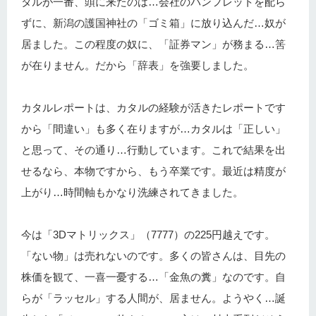
タルが一番、頭に来たのは…会社のパンフレットを配ら
ずに、新潟の護国神社の「ゴミ箱」に放り込んだ…奴が
居ました。この程度の奴に、「証券マン」が務まる…筈
が在りません。だから「辞表」を強要しました。
カタルレポートは、カタルの経験が活きたレポートです
から「間違い」も多く在りますが…カタルは「正しい」
と思って、その通り…行動しています。これで結果を出
せるなら、本物ですから、もう卒業です。最近は精度が
上がり…時間軸もかなり洗練されてきました。
今は「3Dマトリックス」（7777）の225円越えです。
「ない物」は売れないのです。多くの皆さんは、目先の
株価を観て、一喜一憂する…「金魚の糞」なのです。自
らが「ラッセル」する人間が、居ません。ようやく…誕