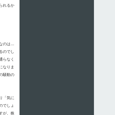
られるか
なのは…
るのでし
通らなく
になりま
の騒動の
り「気に
のでしょ
すが、株