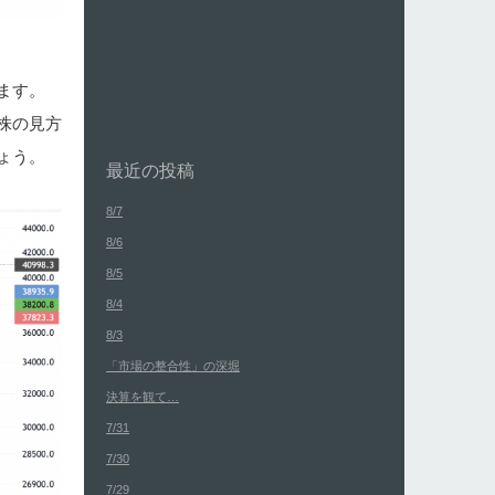
ます。
株の見方
ょう。
最近の投稿
8/7
8/6
8/5
8/4
8/3
「市場の整合性」の深堀
決算を観て…
7/31
7/30
7/29