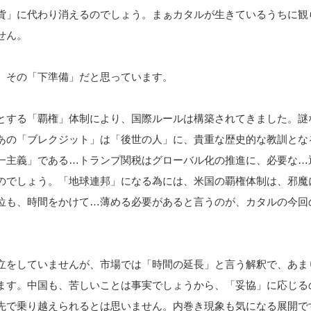
貨」に代わり消えるのでしょう。まぁカタルが生きているうちに観
せん。
、その「下準備」だと思っています。
とする「覇権」体制により、国際ルールは構築されてきました。謎
あの「ブレクジット」は「後世の人」に、貴重な歴史的な教訓とな
一主義」である…トランプ関税はグローバル化の推進に、必要な…
のでしょう。「地球連邦」になる為には、米国の覇権体制は、邪魔
位も、時間をかけて…薄める必要があると言うのが、カタルの今回
立をしていませんが、市場では「時間の延長」と言う解釈で、あま
ます。中国も、苦しいことは事実でしょうから、「妥協」に応じる
先で乗り越えられるとは思いません。内巻き現象も気になる展開で