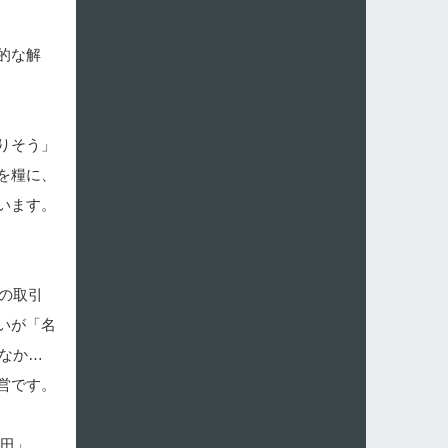
的な解
りそう」
を糧に、
います。
の取引
いが「名
なか…
営です。
村田」