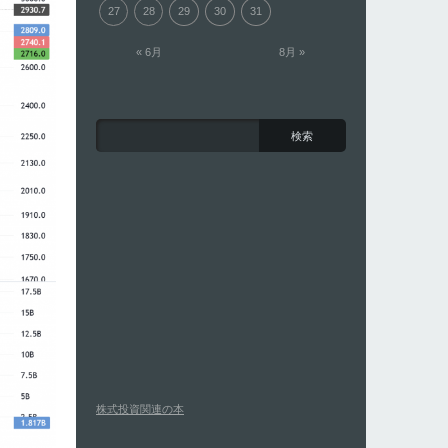
27
28
29
30
31
« 6月
8月 »
株式投資関連の本