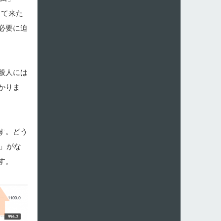
って来た
必要に迫
般人には
かりま
す。どう
」がな
す。