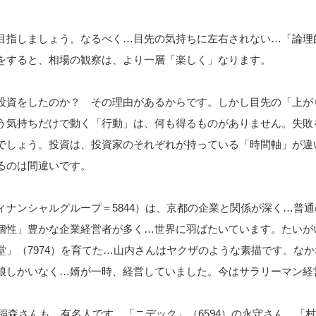
目指しましょう。なるべく…目先の気持ちに左右されない…「論理
をすると、相場の観察は、より一層「楽しく」なります。
投資をしたのか？ その理由があるからです。しかし目先の「上が
う気持ちだけで動く「行動」は、何も得るものがありません。失敗
でしょう。投資は、投資家のそれぞれが持っている「時間軸」が違
るのは間違いです。
ィナンシャルグループ＝5844）は、京都の企業と関係が深く…普通
個性」豊かな企業経営者が多く…世界に羽ばたいています。たいが
堂」（7974）を育てた…山内さんはヤクザのような素描です。なか
娘しかいなく…婿が一時、経営していました。今はサラリーマン経
の稲森さんも、有名人です。「ニデック」（6594）の永守さん、「