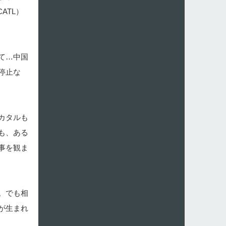
ATL）
て…中国
停止な
カタルも
も、ある
事を観ま
。でも相
が生まれ