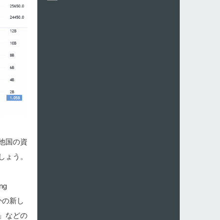
他国の資
しょう。
ng
かの新し
」などの