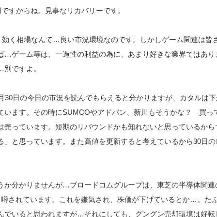
7円ですからね。見事なリカバリーです。
が、効く相場なんて…良い市況環境なのです。しかしゲーム関連は皆
ば…ゲーム等は、一過性の利益の為に、あまり好きな業界ではあり
…別ですよ。
5月30日の今日の市況を読んでもらえると分かりますが、カタルは下
ています。その時にSUMCOやアドバン、新川もそうかな？ 買っ
は売っています。短期のリバウンドかも知れないと思っているから
る」と思っています。また高値を更新すると考えているから30日の
うか分かりませんが…ブロードコムグループは、東芝の半導体関連
と噂されています。これを嫌気され、株価が下げているとか…。た
んでいると思われますが…それにしても、グングン売却環境は好転