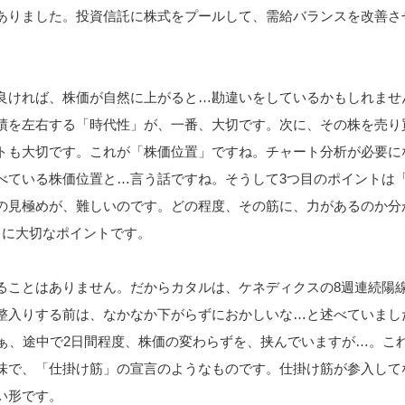
ありました。投資信託に株式をプールして、需給バランスを改善さ
良ければ、株価が自然に上がると…勘違いをしているかもしれませ
績を左右する「時代性」が、一番、大切です。次に、その株を売り
トも大切です。これが「株価位置」ですね。チャート分析が必要に
べている株価位置と…言う話ですね。そうして3つ目のポイントは
の見極めが、難しいのです。どの程度、その筋に、力があるのか分
常に大切なポイントです。
ることはありません。だからカタルは、ケネディクスの8週連続陽
整入りする前は、なかなか下がらずにおかしいな…と述べていまし
まぁ、途中で2日間程度、株価の変わらずを、挟んでいますが…。こ
味で、「仕掛け筋」の宣言のようなものです。仕掛け筋が参入して
い形です。