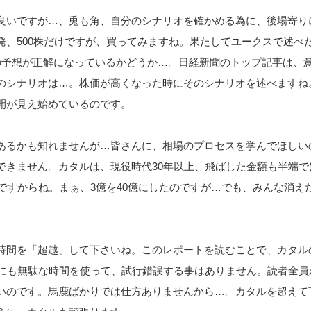
良いですが…、兎も角、自分のシナリオを確かめる為に、後場寄り
発、500株だけですが、買ってみますね。果たしてユークスで述べ
の予想が正解になっているかどうか…。日経新聞のトップ記事は、
のシナリオは…。株価が高くなった時にそのシナリオを述べますね
開が見え始めているのです。
あるかも知れませんが…皆さんに、相場のプロセスを学んでほしい
できません。カタルは、現役時代30年以上、飛ばした金額も半端で
円ですからね。まぁ、3億を40億にしたのですが…でも、みんな消え
。
時間を「超越」して下さいね。このレポートを読むことで、カタル
なにも無駄な時間を使って、試行錯誤する事はありません。読者全員
いのです。馬鹿ばかりでは仕方ありませんから…。カタルを超えて