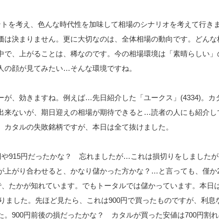
ントを考え、色んな時代性を加味して相場のシナリオを考えて行き
価は決まりません。更に大切なのは、全体相場の動向です。どんな
中で、上がることは、稀なのです。今の相場環境は「素晴らしい」
人の顔が見てみたい…そんな環境ですね。
が、効きますね。例えば…先日紹介した「ユークス」(4334)。カ
出来ないが、期日迎えの相場が期待できると…読者の人にも紹介し
、カタルの失敗銘柄ですが、本日は全て抜けました。
円や915円だったかな？ 忘れましたが…これは損切りをしました
が上がり合わせると、かなり儲かった方かな？…と言っても、僅か2
ので、たかが知れています。でもトータルでは儲かっています。本日
株売りました。先ほど見たら、これは900円で買ったものですが、利息
。900円前後の損だったかな？ カタルが買った安値は700円割