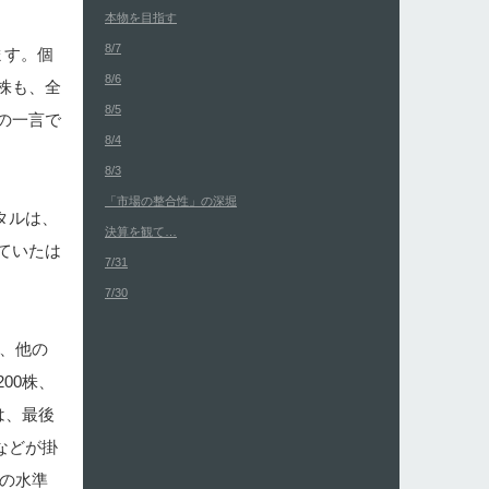
本物を目指す
8/7
ます。個
8/6
株も、全
8/5
の一言で
8/4
8/3
「市場の整合性」の深堀
タルは、
決算を観て…
ていたは
7/31
7/30
が、他の
00株、
は、最後
などが掛
れの水準