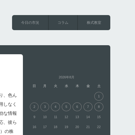
今日の市況
コラム
株式教室
2026年8月
日
月
火
水
木
金
土
り、色ん
1
用しなく
2
3
4
5
6
7
8
効な情報
9
10
11
12
13
14
15
応、彼ら
16
17
18
19
20
21
22
I）の株