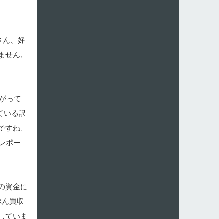
さん、好
ません。
がって
ている訳
ですね。
レポー
の資金に
ぶん買収
していま