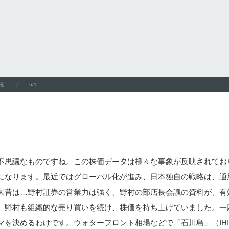
況
6/1
不思議なものですね。この株価データは様々な事象が反映されてお
になります。最近ではグローバル化が進み、日本独自の戦略は、通
大昔は…野村証券の営業力は強く、野村の部店長会議の資料が、有
。野村も組織的な売り買いを続け、株価を持ち上げていました。一
マを決めるわけです。ウォターフロント相場などで「石川島」（IH