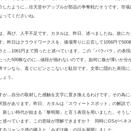
介したように…任天堂やアップルが部品の争奪戦だそうです。市場
なってくださいね。
は、再び、人手不足です。カタルは、昨日、述べましたね。故にカ
。昨日はクラウドワークスを、後場寄りに公言して1056円で500
ラと…1061円まで買ったと述べています。この「パラパラ」の表現
たった500株なのに…値段が揃わないのです。如何に板が薄いか分
券マンなら、直ぐにピンとこないと駄目です。文章に隠れた表現に
しょう。
すが…自分の取材した感触を文字に置き換えるわけです。その為に
択肢があります。昨日、カタルは「スウィートスポット」の解説で
、新しい時代が始まる「黎明期」と言う表現を用いました。そうし
と述べています。この意味が理解できますか？ 同時にGSがベネ
するジャンク債の購入と「みずほ株」の話を展開しました。