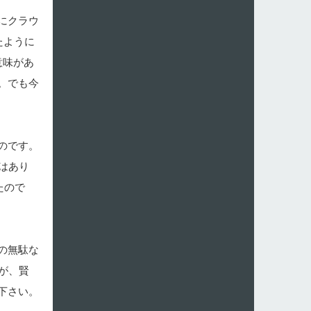
にクラウ
たように
意味があ
。でも今
のです。
はあり
たので
の無駄な
が、賢
下さい。