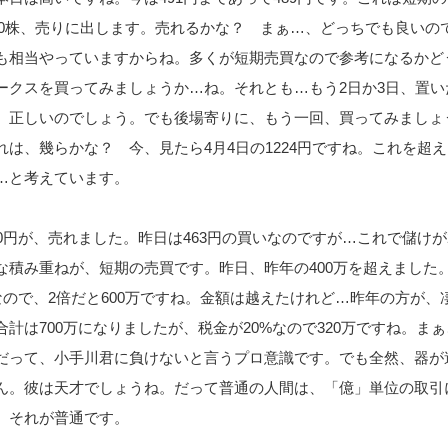
000株、売りに出します。売れるかな？ まぁ…、どっちでも良いの
も相当やっていますからね。多くが短期売買なので参考になるかど
ークスを買ってみましょうか…ね。それとも…もう2日か3日、置い
、正しいのでしょう。でも後場寄りに、もう一回、買ってみましょ
は、幾らかな？ 今、見たら4月4日の1224円ですね。これを超
…と考えています。
0円が、売れました。昨日は463円の買いなのですが…これで儲けが
な積み重ねが、短期の売買です。昨日、昨年の400万を超えました
なので、2倍だと600万ですね。金額は越えたけれど…昨年の方が、
計は700万になりましたが、税金が20%なので320万ですね。ま
だって、小手川君に負けないと言うプロ意識です。でも全然、器が
ん。彼は天才でしょうね。だって普通の人間は、「億」単位の取引
。それが普通です。