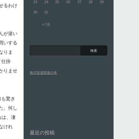
23
24
25
26
27
28
29
せるわけ
30
31
« 7月
んが違い
買いする
なりま
「仕掛
かりませ
株式投資関連の本
線も驚き
た。何し
れは、凄
なけれ
最近の投稿