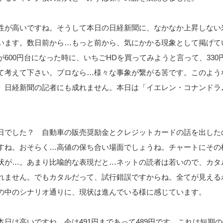
性が高いですね。そうして本日の日経新聞に、なかなか上昇しない
います。数日前から…もっと前から、気にかかる現象として掲げて
600円台になった時に、いちごHDを買ってみようと言って、330
て考えて下さい。プロなら…様々な事象が繋がる筈です。このよう
、日経新聞の記者にも成れません。本日は「イエレン・コナンド
日でした？ 自動車の販売奨励金とクレジットカードの話を出した
すね。おそらく…高値の保ち合い場面でしょうね。チャートにその
状が…。あまり比喩的な表現だと…ネットの読者は若いので、カタ
れません。でもカタルだって、試行錯誤ですからね。全てが見える
の中のシナリオ通りに、現状は進んでいる様に感じています。
日は高いですね。今は491円まであって489円です。これは短期