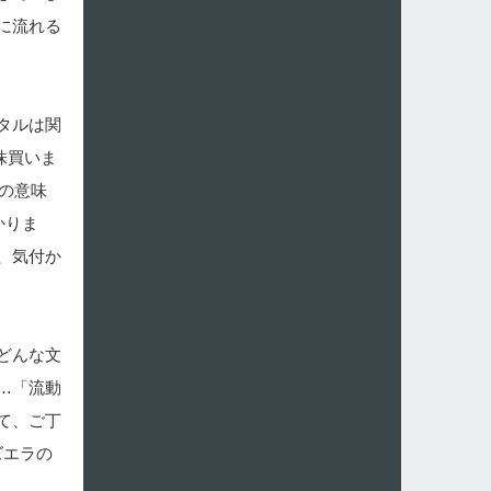
に流れる
タルは関
株買いま
の意味
かりま
、気付か
どんな文
…「流動
て、ご丁
ズエラの