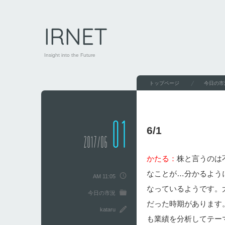
IRNET
Insight into the Future
トップページ
今日の市
01
6/1
2017/06
かたる：
株と言うのは
なことが…分かるよう
AM 11:05
なっているようです。
今日の市況
だった時期があります
kataru
も業績を分析してテー