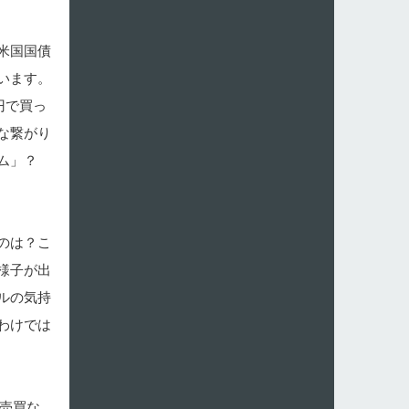
米国国債
います。
円で買っ
な繋がり
ラム」？
のは？こ
様子が出
ルの気持
わけでは
の売買な