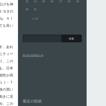
23
24
25
26
27
28
29
上げを伸
30
31
トヨタの
ね。ＡＩ
« 7月
ても良い
す。あれ
ニティー
株式投資関連の本
り、この
も、日本
能性が高
らＪ・Ｔ
株の買い
動きに見
最近の投稿
め、この