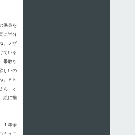
の保身を
実に半分
ね。メザ
けている
、果敢な
欲しいの
ね。ＰＥ
さん、オ
。絵に描
…１年余
コミュニ