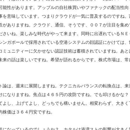
可能性があります。アップルの自社株買いやファナックの配当性向
事を意味しています。つまりクラウドが一気に普及するのですね。
性がありますね。クラウド、通信、そうです、００７が注目を集め
ださいね。楽しみな時代がやって来ます。同時に出遅れているＮＥ
シンガポールで採用されている空港システムの顔認証にかけては、
コミュニティーに欠かせない認証技術は蓄積されていますね。あと
未来の話は楽しいですね。希望が語れるからです。株式市場は、常
。
ト論は、週末に展開しますね。テクニカルバランスの転換点は、来
けになりますね。焦点は４６５円の攻防ですね。でも叩けるかな？
てよし、上げてよし、どっちでも構いません。相変わらず、大きく
均株価は３６４円安ですね。
気になっているのでしょうか？ カタルは港湾ストの影響が大きく