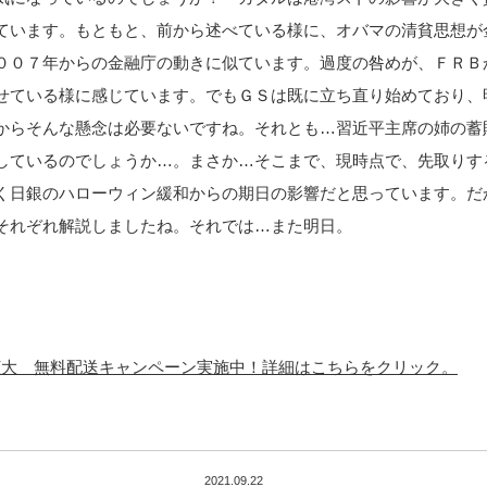
ています。もともと、前から述べている様に、オバマの清貧思想が
００７年からの金融庁の動きに似ています。過度の咎めが、ＦＲＢ
せている様に感じています。でもＧＳは既に立ち直り始めており、
からそんな懸念は必要ないですね。それとも…習近平主席の姉の蓄
しているのでしょうか…。まさか…そこまで、現時点で、先取りす
く日銀のハローウィン緩和からの期日の影響だと思っています。だ
それぞれ解説しましたね。それでは…また明日。
p 全品に拡大 無料配送キャンペーン実施中！詳細はこちらをクリック。
2021.09.22