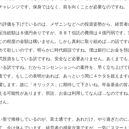
チャレンジです。保身ではなく、前を向くことが必要なのですね。
の評価を下げているのは、メザニンなどへの投資姿勢から、経営者
配当総額は８億円余りですが、ＢＢＴ信託の費用は４億円弱です。
この程度の金額は構いません。しかし真剣に取り組めば…の話です
めて欲しいのです。明らかに時代錯誤ですね。僕は銀行にお金を預
式投資をしている訳ですね。安全など必要ありません。あくまでも
いる訳ですね。だからコンセンションへの案件を、早く立ち上げて
道です。もしこの表明があれば、あっという間に４ケタを超えます
躍します。故に「オリックス」に期待して下さいね。年金基金の皆
える可能性があります。所詮、お金は利用してなんぼ…なのですね
せん。
い形で推移しているのが、富士通です。あれだけ、やり過ぎたのに
て、今は休んでいます。経営者の感覚次第ですが、一気にスマート