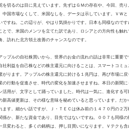
舵を切るのは目に見えています。先ずはＧＭの存在や、今回、売り
。中国市場なくして、米国なしを、データは示しています。ＶＷと
いですね。この辺りが、やはり気掛かりです。日本も同様なのです
ことで、米国のメンツを立てた訳であり、ロシアとの方向性も触れ
角、訪れた北方領土改善のチャンスなのです。
アップルの自社株買いから、世界のお金の流れの話は非常に重要で
自社利益を自己株などの株主還元に向けることは、スマートコミュ
繋がります。アップルの株主還元に於ける１兆円は、再び市場に戻
業の行動を促進させ、時代の変化を加速させますね。本日の新聞に
ン活用が、文字として踊っていました。時代は一気に、進化する可
の新高値更新は、その様な意味を秘めていると思っています。だか
れます。細かい話ですが、Ｊ・ＴＥＣは休み前の１４７０円の２万
関係か、新たな資金であり、目先ではないですね。００７も同様の
一旦変わると、多くの銘柄は、押し目買いになります。Ｖテクも含