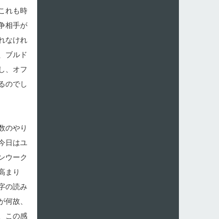
これも時
争相手が
れなけれ
、ブルド
し、オフ
るのでし
数のやり
今日はユ
ンウーク
高まり
字の読み
が何故、
、この感