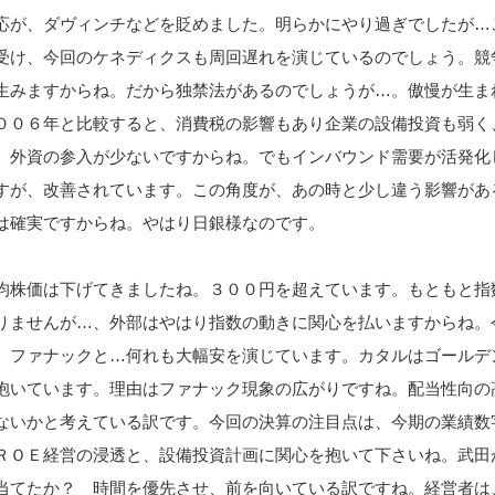
応が、ダヴィンチなどを貶めました。明らかにやり過ぎでしたが…
受け、今回のケネディクスも周回遅れを演じているのでしょう。競
生みますからね。だから独禁法があるのでしょうが…。傲慢が生ま
００６年と比較すると、消費税の影響もあり企業の設備投資も弱く
、外資の参入が少ないですからね。でもインバウンド需要が活発化
すが、改善されています。この角度が、あの時と少し違う影響があ
は確実ですからね。やはり日銀様なのです。
均株価は下げてきましたね。３００円を超えています。もともと指
りませんが…、外部はやはり指数の動きに関心を払いますからね。
、ファナックと…何れも大幅安を演じています。カタルはゴールデ
抱いています。理由はファナック現象の広がりですね。配当性向の
ないかと考えている訳です。今回の決算の注目点は、今期の業績数
ＲＯＥ経営の浸透と、設備投資計画に関心を抱いて下さいね。武田
当てたか？ 時間を優先させ、前を向いている訳ですね。経営者は