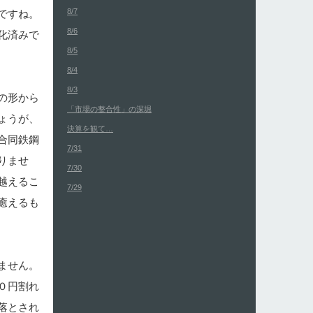
8/7
ですね。
8/6
化済みで
8/5
8/4
8/3
の形から
「市場の整合性」の深堀
ょうが、
決算を観て…
合同鉄鋼
7/31
りませ
7/30
越えるこ
7/29
癒えるも
ません。
０円割れ
落とされ