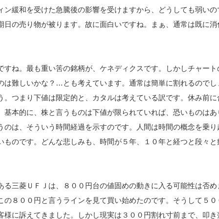
ィン緩和を受けた急騰後の影響を受けますから、どうしても弱いの
期日の売り物が被ります。故に面白いですね。まぁ、通常は既に消
ですね。最も重い筈の銘柄が、ケネディクスです。しかしチャート
のは難しいかな？…とも考えています。通常は簡単に割れるのでし
う。つまり下値は限定的と、カタルは考えている訳です。休み前に
、基本的に、株と言うものは下値が限られていれば、恐いものはあ
うのは、そういう時間経過を示すのです。人間は時間の概念を乗り
いものです。どんな悲しみも、時間が５年、１０年と経つと段々と
ある三菱ＵＦＪは、８００円台の値固めの動きに入る可能性は否め
この８００円と言うラインを見て買い始めたのです。そうして５０
客様に訴えてきました。しかし現実は３００円割れ寸前まで、叩き