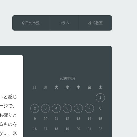
今日の市況
コラム
株式教室
2026年8月
日
月
火
水
木
金
土
…と感じ
1
ージで、
2
3
4
5
6
7
8
も確りと
9
10
11
12
13
14
15
るものを
16
17
18
19
20
21
22
が…、米