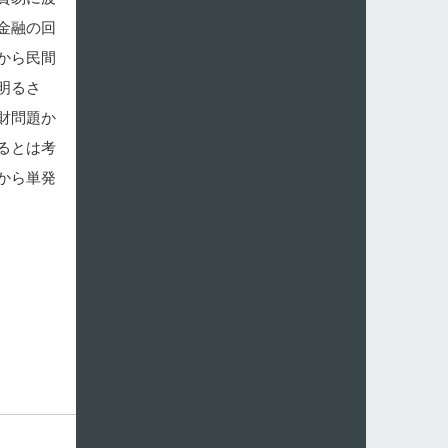
金融の回
から民間
明るさ
財問題か
るとは考
から単発