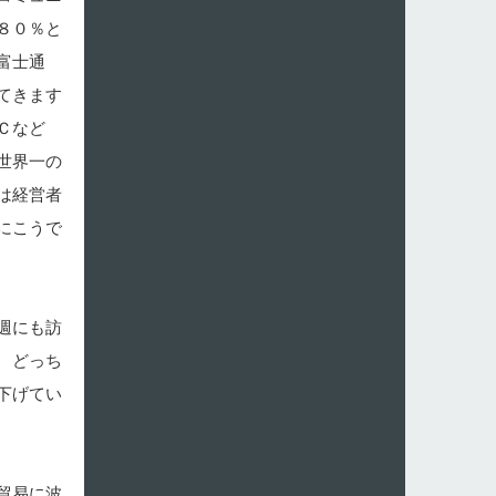
８０％と
富士通
てきます
Ｃなど
世界一の
は経営者
にこうで
週にも訪
 どっち
下げてい
貿易に波