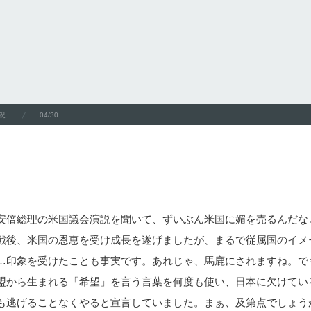
況
04/30
安倍総理の米国議会演説を聞いて、ずいぶん米国に媚を売るんだな
戦後、米国の恩恵を受け成長を遂げましたが、まるで従属国のイメ
…印象を受けたことも事実です。あれじゃ、馬鹿にされますね。で
盟から生まれる「希望」を言う言葉を何度も使い、日本に欠けてい
も逃げることなくやると宣言していました。まぁ、及第点でしょう