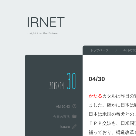
IRNET
Insight into the Future
トップページ
今日の市
30
04/30
2015/04
かたる
カタルは昨日の
ました。確かに日本は
AM 10:43
日本は米国の番犬との
今日の市況
ＴＰＰ交渉も、日米同
kataru
補っており、構造改革