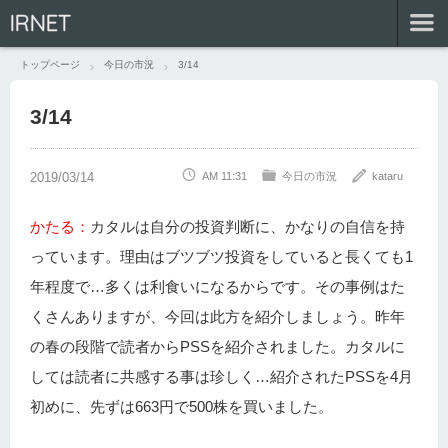
IRNET
トップページ
今日の市況
3/14
3/14
AM 11:31
今日の市況
kataru
かたる：
カタルは自分の投資判断に、かなりの自信を持
っています。理由はブツブツ投資をしていると長くても1
年程度で…多くは利食いになるからです。その事例はた
くさんありますが、今回は此方を紹介しましょう。昨年
の春の段階で読者からPSSを紹介されました。カタルに
しては読者に共感する事は珍しく…紹介されたPSSを4月
初めに、先ずは663円で500株を買いました。