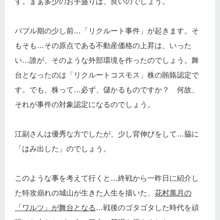
す。まぁ多少のお手盛りは、良いのでしょう。
バブル期の少し前…「リクルート事件」が起きます。そ
もそも…その原点である不動産価格の上昇は、いった
い…誰が、そのような外部環境を作ったのでしょう。舞
台となったのは「リクルートコスモス」株の賄賂認定で
す。でも、株って…必ず、儲かるものですか？ 何故、
それが事件の対象認定になるのでしょう。
江副さんは優秀な方でしたが、少し背伸びをして…脇に
「はみ出した」のでしょう。
このような事を考えて行くと…終戦から一昨日に紹介し
た特攻崩れの城山が生きた人生を描いた、
花村萬月の
「ワルツ」が舞台となる
…戦後のゴタゴタした時代を頑