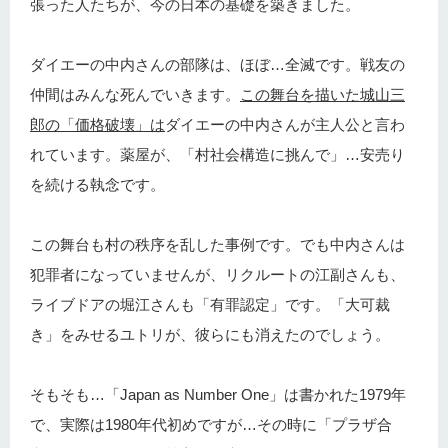
張った人たちが、今の日本の基礎を築きました。
ダイエーの中内さんの部隊は、ほぼ…全滅です。戦友の
仲間はみんな死んでいきます。
この舞台を描いた城山三
郎の「価格破壊」は
ダイエーの中内さんが主人公と言わ
れています。薬屋が、「村社会構造に挑んで」…安売り
を続ける執念です。
この舞台も村の秩序を乱した事例です。でも中内さんは
犯罪者になっていませんが、リクルートの江副さんも、
ライブドアの堀江さんも「有罪認定」です。「大可裁
き」をみせるユトリが、彼らにも消えたのでしょう。
そもそも…「Japan as Number One」は書かれた1979年
で、実際は1980年代初めですが…その時に「プラザ合