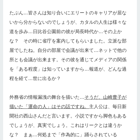
たぶん…皆さんは知り合いにエリートのキャリアが居な
いから分からないのでしょうが、カタルの人生は様々な
道を歩み…日比谷公園前の彼が局長時代か…その上か
な？ その時に省庁を案内してもらいました。立派な部
屋でしたね。自分の部屋で会議が出来て…ネットで他の
所とも会議が出来ます。その彼を通じてメディアの関係
を「ある程度」は知っていますから…報道が、どんな過
程を経て…世に出るか？
外務省の情報漏洩の舞台を描いた…
そうだ、山崎豊子が
描いた「運命の人」はその話ですね。
主人公は、毎日新
聞社の西山さんだと言います。小説ですから脚色もある
でしょうが、真実でしょう。これはリークとは違うか
な？ まぁ…何処まで「作為的に」踊らされている