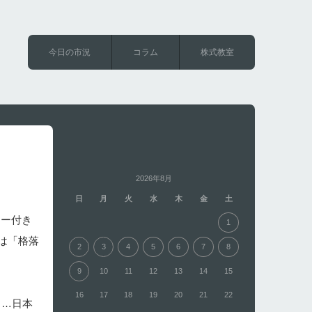
今日の市況
コラム
株式教室
2026年8月
日
月
火
水
木
金
土
ニー付き
1
は「格落
2
3
4
5
6
7
8
9
10
11
12
13
14
15
16
17
18
19
20
21
22
し…日本