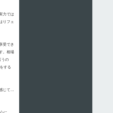
実力では
はりフェ
享受でき
す。相場
言うの
をする
感じて…
中心に、