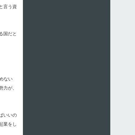
と言う資
る国だと
めない
勢力が、
ばいいの
起業をし