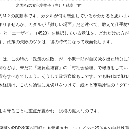
米国M2の変化率推移（左）と残高（右）
のM２の変動率です。カタルが何を懸念しているか分かると思いま
まりませんが、カタルが「難しい場面」だと述べて、敢えて仕手材
6）と「エーザイ」（4523）を選択している意味を、どれだけの方
ず、政策の失敗のツケは、後の時代になって表面化します。
」は、この時の「政策の失敗」が、小沢一郎が自民党を出た時分に
聞などは、未だに「総資産経営」の「村社会論理」で報道をしてい
省をすべきでしょう。そうして政策官僚も…です。でも時代の流れ
体経済は、この村論理に見切りをつけて、続々と市場原理の「グロ
用を守ることに重点が置かれ…規模の拡大なのです。
東証のPBR改革が日経にも報道され、シチズンの25％もの自社株