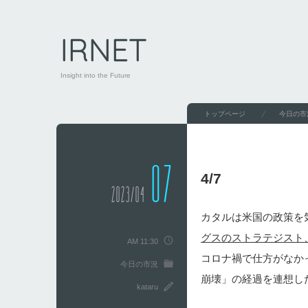
IRNET
Insight into the Future
トップページ
今日の市
07
4/7
2023/04
カタルは米国の政策を
グスのストラテジスト
AM 11:30
コロナ禍で仕方がなか
今日の市況
崩壊」の経過を連想し
kataru