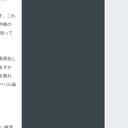
す。これ
料株の
が知って
表面化し
ますか
を観れ
ーバル論
買い報道