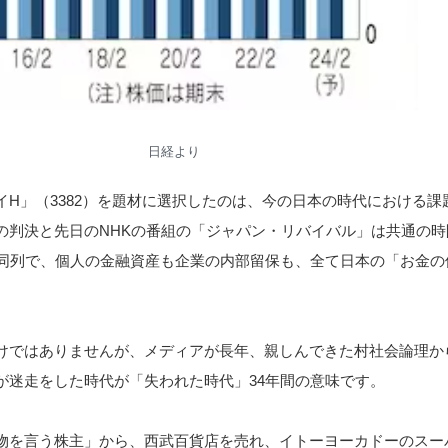
日経より
イH」（3382）を題材に選択したのは、今の日本の時代における課
の判決と先日のNHKの番組の「ジャパン・リバイバル」は共通の時
も同列で、個人の金融資産も企業の内部留保も、全て日本の「お金の
けではありませんが、メディアが長年、親しんできた村社会論理か
が迷走をした時代が「失われた時代」34年間の意味です。
物を言う株主」から、西武百貨店を売れ、イトーヨーカドーのスー