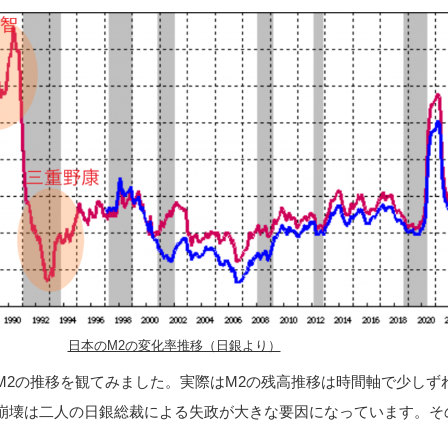
日本のM2の変化率推移（日銀より）
M2の推移を観てみました。実際はM2の残高推移は時間軸で少しず
崩壊は二人の日銀総裁による失政が大きな要因になっています。そ