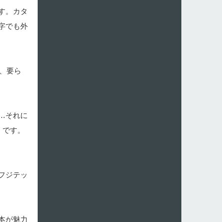
す。カタ
字でも外
、要ら
…それに
」です。
フジテッ
本が魅力