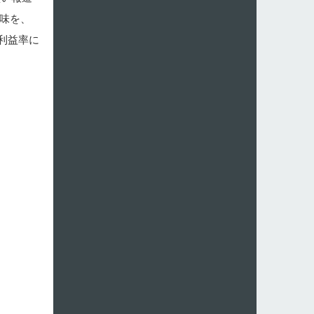
味を、
利益率に