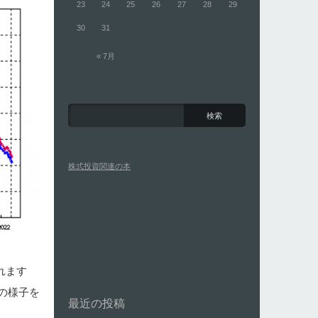
23
24
25
26
27
28
29
30
31
« 7月
株式投資関連の本
れます
の様子を
最近の投稿