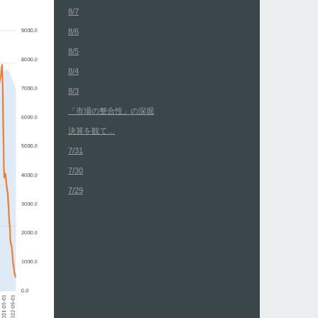
8/7
8/6
8/5
8/4
8/3
「市場の整合性」の深堀
決算を観て…
7/31
7/30
7/29