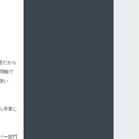
題だから
間軸で
使い
ら卒業し
パー部門