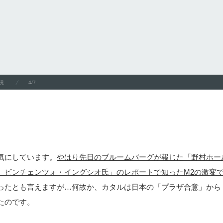
況
4/7
気にしています。
やはり先日のブルームバーグが報じた「野村ホー
、ビンチェンツォ・イングシオ氏」のレポートで知ったM2の激変
ったとも言えますが…何故か、カタルは日本の「プラザ合意」から
たのです。