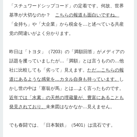
「スチュワードシップコード」の定着です。何故、世界
基準が大切なのか？
こちらの報道も面白いですね。
「金持ち」や「大企業」から税金を…と述べている共産
党の間違いがよく分かります。
昨日は「トヨタ」（7203）の「満額回答」がメディアの
話題を攫っていましたが…「満額」とは言うものの…他
社に比較しても「劣って」見えます。
ただ…こちらの報
道にあるような感覚を…カタル自身も持っています。
し
かし世の中は「塞翁が馬」とは…よく言ったものです。
近年では「水素」の天然の埋蔵量が、豊富にあることも
発見されており、
未来図はなかなか…見えません。
でも春闘では、「日本製鉄」（5401）は流石です。