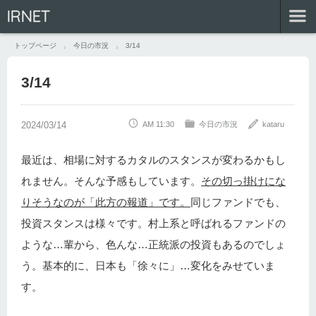
IRNET
トップページ
今日の市況
3/14
3/14
AM 11:30
今日の市況
kataru
最近は、相場に対するカタルのスタンスが変わるかもし
れません。そんな予感もしています。
その切っ掛けにな
りそうなのが「此方の報道」です。
同じファンドでも、
投資スタンスは様々です。村上系と呼ばれるファンドの
ような…輩から、色んな…正統派の投資もあるのでしょ
う。基本的に、日本も「徐々に」…変化をみせていま
す。