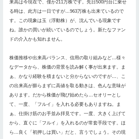
来高は今現在で、僅か211万株です。先日500円台に乗せ
る時は、此方は一日ですが…963万株も出来ているので
す。この現象は玉（浮動株）が、沈んでいる現象です
ね。誰かの買いが続いているのでしょう。新たなファン
ドの介入かも知れません。
株価推移や出来高バランス、信用の取り組みなど…様々
なデータから、株価の背景を読み解く事が出来ます。ま
ぁ、かなり経験を積まないと分からないのですが…、こ
の出来高が膨らまずに高値を取る動きは、色んな意味が
あります。だから株価が飛び始めたら…セオリーとし
て、一度、「フルイ」を入れる必要もありますね。ま
ぁ、仕掛け筋のお手並み拝見です。一度、大きく上げて
から、直ぐに「フルイ」を入れるのが常套手段です。ほ
ら…良く「初押しは買い」だと、言うでしょう。その現