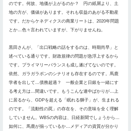
のです。何故、地価が上がるのか？ 円の紙屑より、土
地の方が、価値があります。それも収益のあがる不動産
です。だからケネディクスの商業リートは、2020年問題
とか…色々言われていますが、下がりませんね。
黒田さんが、「出口戦略の話をするのは、時期尚早」と
述べている通りです。財政規律の問題が急浮上するから
です。プライマリーバランスも成し遂げてないのです。
依然、ガラガラポンのシナリオも存在するのです。馬鹿
学者を出して…債務超過？ 一般企業と日銀を一緒にす
る考え方は…間違いです。もうこんな連中ばかりが…上
に居るから、GDPを超える「眠れる獅子」が、生まれる
のです。「流動性の罠」の存在を、その意味を全く理解
していません。WBSの内容は、日経新聞でしょうから…
如何に、馬鹿が揃っているか…メディアの資質が分かり