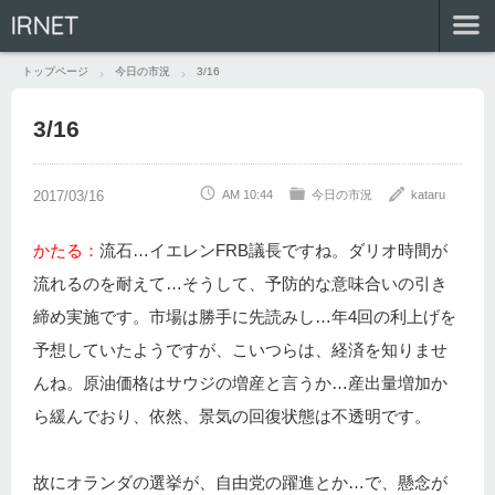
IRNET
トップページ
今日の市況
3/16
3/16
AM 10:44
今日の市況
kataru
かたる：
流石…イエレンFRB議長ですね。ダリオ時間が
流れるのを耐えて…そうして、予防的な意味合いの引き
締め実施です。市場は勝手に先読みし…年4回の利上げを
予想していたようですが、こいつらは、経済を知りませ
んね。原油価格はサウジの増産と言うか…産出量増加か
ら緩んでおり、依然、景気の回復状態は不透明です。
故にオランダの選挙が、自由党の躍進とか…で、懸念が