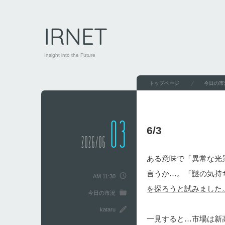
IRNET
Insight into the Future
トップページ
今日の市
03
6/3
2026/06
ある意味で「異常な光
言うか…。「謎の気持
AM 11:30
を探ろうと試みました
今日の市況
kataru
一見すると…市場は新