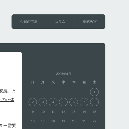
今日の市況
コラム
株式教室
2026年8月
日
月
火
水
木
金
土
安感」と
1
」の正体
2
3
4
5
6
7
8
9
10
11
12
13
14
15
16
17
18
19
20
21
22
ター需要