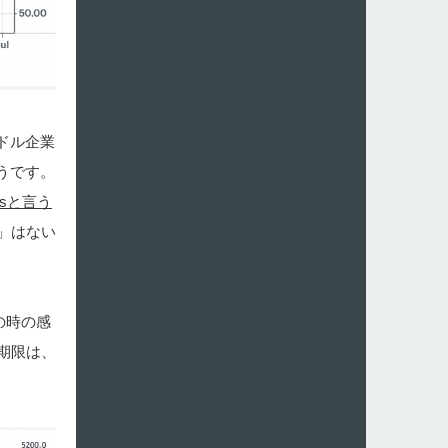
兆ドル企業
うです。
ingsと言う
」はない
の時の感
期限は、