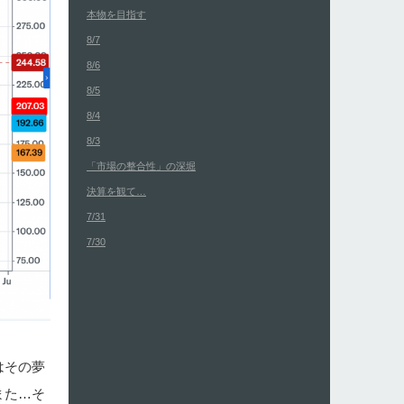
本物を目指す
8/7
8/6
8/5
8/4
8/3
「市場の整合性」の深堀
決算を観て…
7/31
7/30
はその夢
また…そ