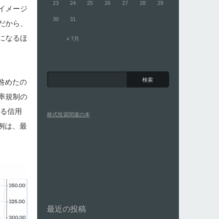
23
24
25
26
27
28
29
イメージ
30
31
だから、
になるほ
« 7月
咎めたの
率規制の
する信用
株式投資関連の本
例は、最
最近の投稿