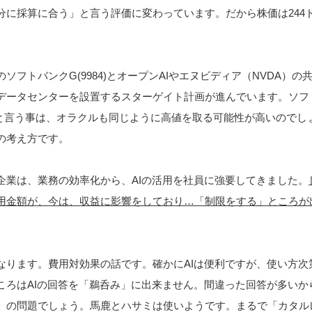
分に採算に合う」と言う評価に変わっています。だから株価は244
ソフトバンクG(9984)とオープンAIやエヌビディア（NVDA）の
データセンターを設置するスターゲイト計画が進んでいます。ソフ
と言う事は、オラクルも同じように高値を取る可能性が高いのでし
の考え方です。
企業は、業務の効率化から、AIの活用を社員に強要してきました。
用金額が、今は、収益に影響をしており…「制限をする」ところが
なります。費用対効果の話です。確かにAIは便利ですが、使い方次
ころはAIの回答を「鵜呑み」に出来ません。間違った回答が多いか
」の問題でしょう。馬鹿とハサミは使いようです。まるで「カタル