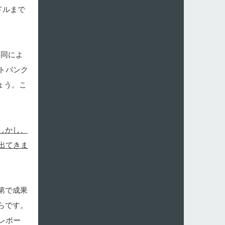
ドルまで
共同によ
トバンク
ょう。こ
しかし、
出てきま
第で成果
らです。
レポー