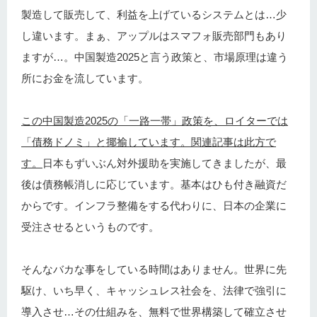
製造して販売して、利益を上げているシステムとは…少
し違います。まぁ、アップルはスマフォ販売部門もあり
ますが…。中国製造2025と言う政策と、市場原理は違う
所にお金を流しています。
この中国製造2025の「一路一帯」政策を、ロイターでは
「債務ドノミ」と揶揄しています。関連記事は此方で
す。
日本もずいぶん対外援助を実施してきましたが、最
後は債務帳消しに応じています。基本はひも付き融資だ
からです。インフラ整備をする代わりに、日本の企業に
受注させるというものです。
そんなバカな事をしている時間はありません。世界に先
駆け、いち早く、キャッシュレス社会を、法律で強引に
導入させ…その仕組みを、無料で世界構築して確立させ