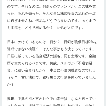
のです。それなのに…何処かのファンドが、この株を買
った、あれを売った。そんな事は株式投資の流れの一環
に過ぎませんね。傍流はどうでも良いのです。あくまで
も本流を、どう見極めるか？…此処が大切です。
日本に欠けているものは、何か？ 日銀が物価目標2%を
達成できない検証？ そんな事はもう決まっています。
日経に載っている借金返済の話も、同じ土壌です。金融
庁が責められるべきです。何故、スルガが「不適切融
資」に追い込まれたか？ 本当に不適切融資なのでしょ
うか？ 古い法律で、銀行独自の行動を縛っていません
か？
興銀、中興の祖と言われた中山素平は、なんと言ってい
ましたか？ 彼はアスキーに融資をしたのです。失敗し