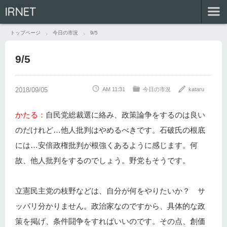
IRNET
トップページ
今日の市況
9/5
9/5
AM 11:31
今日の市況
kataru
かたる：
自民党総裁選に絡み、政策論争をするのは良い
のだけれど…他人批判はやめるべきです。石破氏の根底
には…安倍政権批判が根強くあるように感じます。何
故、他人批判をするのでしょう。野党もそうです。
立憲民主党の枝野などは、自分が何をやりたいか？ サ
ッパリ分かりません。政治家なのですから、具体的な政
策を掲げ、条件闘争をすればいいのです。その点、創価