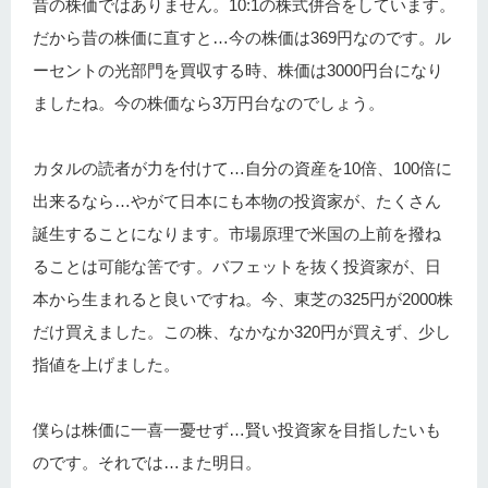
昔の株価ではありません。10:1の株式併合をしています。
だから昔の株価に直すと…今の株価は369円なのです。ル
ーセントの光部門を買収する時、株価は3000円台になり
ましたね。今の株価なら3万円台なのでしょう。
カタルの読者が力を付けて…自分の資産を10倍、100倍に
出来るなら…やがて日本にも本物の投資家が、たくさん
誕生することになります。市場原理で米国の上前を撥ね
ることは可能な筈です。バフェットを抜く投資家が、日
本から生まれると良いですね。今、東芝の325円が2000株
だけ買えました。この株、なかなか320円が買えず、少し
指値を上げました。
僕らは株価に一喜一憂せず…賢い投資家を目指したいも
のです。それでは…また明日。