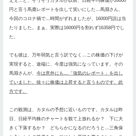
えぇ…と、そうそうカタルが以前、日経平均株価が16000
円と言う馬鹿レポートを出して笑いにした…馬淵さん、
今回のコロナ禍で…時間がずれましたが、16000円説は当
たりました。まぁ、実際は16000円を割れず16358円でし
た。
でも彼は、万年弱気と言う訳でなく…この株価の下げが
実現すると、途端に、今度は強気になっています。その
馬淵さんが、
今は意外にも…「強気のレポート」を出し
ていました。徐々に株価は上昇すると言うものです。此
方です。
この観測は、カタルの予想に近いものです。カタルは昨
日、日経平均株のチャートを観て上放れるか？ 下に大
きく下落するか？ どちらかになるのだろうと…三角保