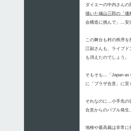
ダイエーの中内さんの
描いた城山三郎の「価
会構造に挑んで」…安
この舞台も村の秩序を
江副さんも、ライブド
も消えたのでしょう。
そもそも…「Japan a
に「プラザ合意」に至
それなのに…小手先の
合意からのバブル発生
地検や最高裁は非常に