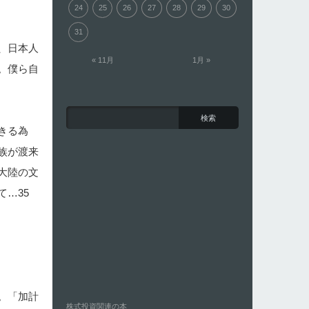
24
25
26
27
28
29
30
31
、日本人
« 11月
1月 »
。僕ら自
きる為
族が渡来
大陸の文
…35
。「加計
株式投資関連の本