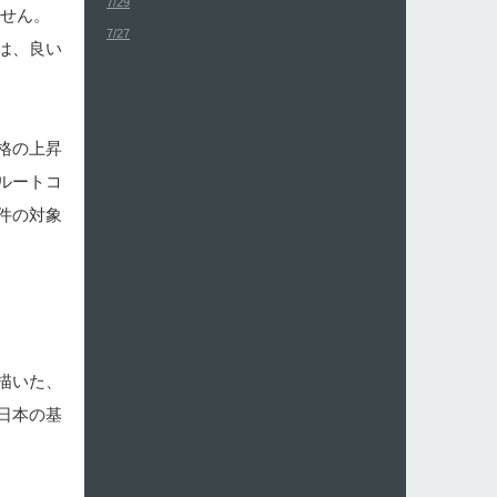
7/29
ません。
7/27
は、良い
格の上昇
ルートコ
件の対象
描いた、
日本の基