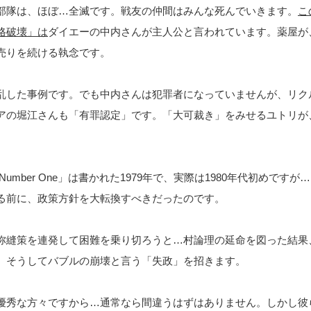
部隊は、ほぼ…全滅です。戦友の仲間はみんな死んでいきます。
こ
格破壊」は
ダイエーの中内さんが主人公と言われています。薬屋が
売りを続ける執念です。
乱した事例です。でも中内さんは犯罪者になっていませんが、リク
アの堀江さんも「有罪認定」です。「大可裁き」をみせるユトリが
s Number One」は書かれた1979年で、実際は1980年代初めですが
る前に、政策方針を大転換すべきだったのです。
弥縫策を連発して困難を乗り切ろうと…村論理の延命を図った結果
、そうしてバブルの崩壊と言う「失政」を招きます。
優秀な方々ですから…通常なら間違うはずはありません。しかし彼