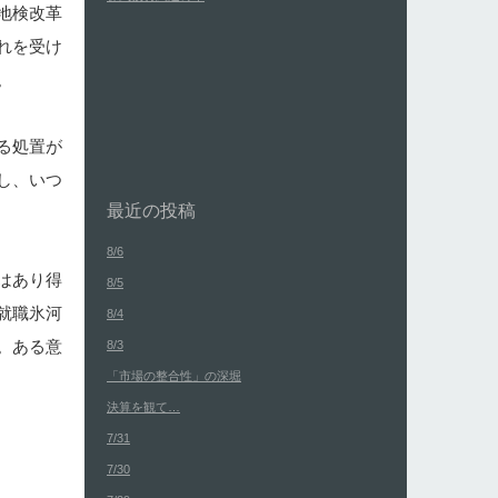
地検改革
れを受け
。
る処置が
し、いつ
最近の投稿
8/6
はあり得
8/5
就職氷河
8/4
。ある意
8/3
「市場の整合性」の深堀
決算を観て…
7/31
7/30