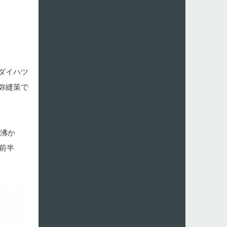
ダイハツ
弥縫策で
沸か
前半