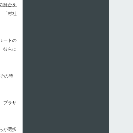
の舞台を
、「村社
ルートの
、彼らに
…その時
、プラザ
らが選択