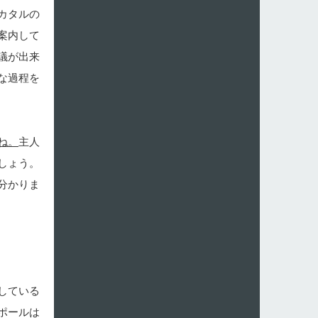
カタルの
案内して
議が出来
な過程を
ね。
主人
しょう。
分かりま
している
ポールは