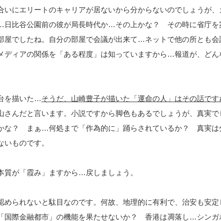
合いにエリートのキャリアが居ないから分からないのでしょうが、
…日比谷公園前の彼が局長時代か…その上かな？ その時に省庁を
部屋でしたね。自分の部屋で会議が出来て…ネットで他の所とも会
メディアの関係を「ある程度」は知っていますから…報道が、どん
台を描いた…
そうだ、山崎豊子が描いた「運命の人」はその話です
山さんだと言います。小説ですから脚色もあるでしょうが、真実で
かな？ まぁ…何処まで「作為的に」踊らされているか？ 真実は
ないものです。
本質が「霞み」ますから…戻しましょう。
認められないと駄目なのです。何故、地理的に有利で、治安も安定
「国際金融都市」の機能を果たせないか？ 香港は凋落し…シンガ