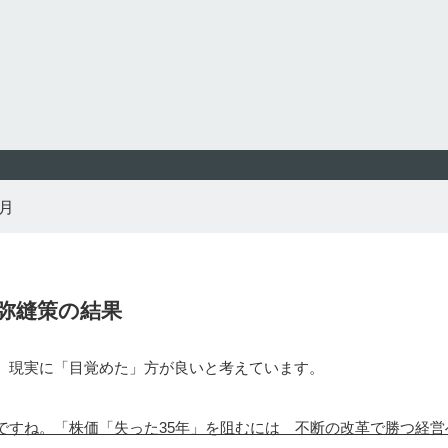
2月
弥縫策の結果
、現実に「目覚めた」方が良いと考えています。
ですね。「株価「失った35年」を阻むには 不断の改革で勝つ経営