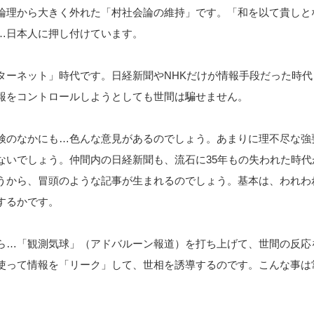
論理から大きく外れた「村社会論の維持」です。「和を以て貴しと
…日本人に押し付けています。
ターネット」時代です。日経新聞やNHKだけが情報手段だった時代
報をコントロールしようとしても世間は騙せません。
検のなかにも…色んな意見があるのでしょう。あまりに理不尽な強
ないでしょう。仲間内の日経新聞も、流石に35年もの失われた時代
うから、冒頭のような記事が生まれるのでしょう。基本は、われわ
するかです。
ら…「観測気球」（アドバルーン報道）を打ち上げて、世間の反応
使って情報を「リーク」して、世相を誘導するのです。こんな事は