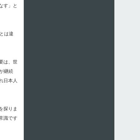
なす」と
とは違
要は、世
が継続
れ日本人
を探りま
常識です