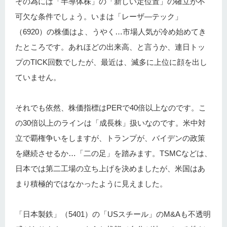
その為には「半導体株」の「新しい定位置」の確立が不
可欠な条件でしょう。いまは「レーザ―テック」
（6920）の株価はよ、うやく…市場人気が冷め始めてき
たところです。あれほどの出来高、と言うか、連日トッ
プのTICK回数でしたが、最近は、滅多に上位に顔を出し
ていません。
それでも依然、株価指標はPERで40倍以上なのです。こ
の30倍以上のラインは「成長株」扱いなのです。米中対
立で覇権争いをしますが、トランプが、バイデンの政策
を継続させるか…「二の足」を踏みます。TSMCなどは、
日本では第二工場の立ち上げを決めましたが、米国はあ
まり積極的ではなかったように見えました。
「日本製鉄」（5401）の「USスチール」のM&Aも不透明