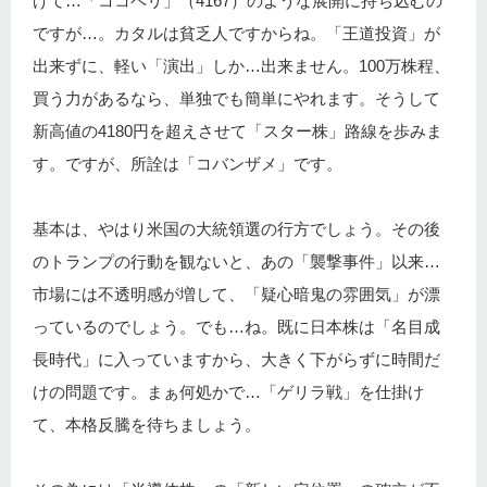
げて…「ココペリ」（4167）のような展開に持ち込むの
ですが…。カタルは貧乏人ですからね。「王道投資」が
出来ずに、軽い「演出」しか…出来ません。100万株程、
買う力があるなら、単独でも簡単にやれます。そうして
新高値の4180円を超えさせて「スター株」路線を歩みま
す。ですが、所詮は「コバンザメ」です。
基本は、やはり米国の大統領選の行方でしょう。その後
のトランプの行動を観ないと、あの「襲撃事件」以来…
市場には不透明感が増して、「疑心暗鬼の雰囲気」が漂
っているのでしょう。でも…ね。既に日本株は「名目成
長時代」に入っていますから、大きく下がらずに時間だ
けの問題です。まぁ何処かで…「ゲリラ戦」を仕掛け
て、本格反騰を待ちましょう。