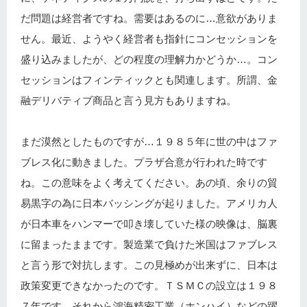
だ問題は経営者ですね。需要はあるのに…意欲がありま
せん。最近、ようやく経営者も指針にコンセッションを
盛り込みましたが、どの程度の理解力かどうか…。コン
セッションはフィンティックとも関連します。所謂、金
融デリバティブ商品と言う見方もありますね。
まだ漠然としたものですが…１９８５年に世の中はファ
ブレス化に動きました。プラザ合意が行われた時です
ね。この意味をよく考えてください。あの頃、余りの貿
易黒字の為に日本バッシングが起りました。アメリカ人
が日本車をハンマーで叩き壊していた様の映像は、脳裏
に留まったままです。製造業で負けた米国はファブレス
と言う形で対抗します。この見極めが出来ずに、日本は
政策変更できなかったのです。ＴＳＭＣの設立は１９８
７年です。それから鴻海精密工業（ホンハイ）などの躍