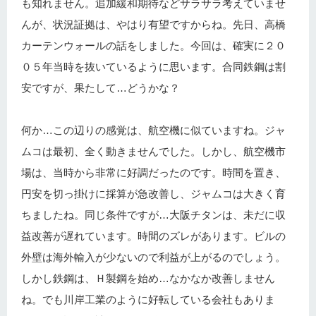
も知れません。追加緩和期待などサラサラ考えていませ
んが、状況証拠は、やはり有望ですからね。先日、高橋
カーテンウォールの話をしました。今回は、確実に２０
０５年当時を抜いているように思います。合同鉄鋼は割
安ですが、果たして…どうかな？
何か…この辺りの感覚は、航空機に似ていますね。ジャ
ムコは最初、全く動きませんでした。しかし、航空機市
場は、当時から非常に好調だったのです。時間を置き、
円安を切っ掛けに採算が急改善し、ジャムコは大きく育
ちましたね。同じ条件ですが…大阪チタンは、未だに収
益改善が遅れています。時間のズレがあります。ビルの
外壁は海外輸入が少ないので利益が上がるのでしょう。
しかし鉄鋼は、Ｈ製鋼を始め…なかなか改善しません
ね。でも川岸工業のように好転している会社もありま