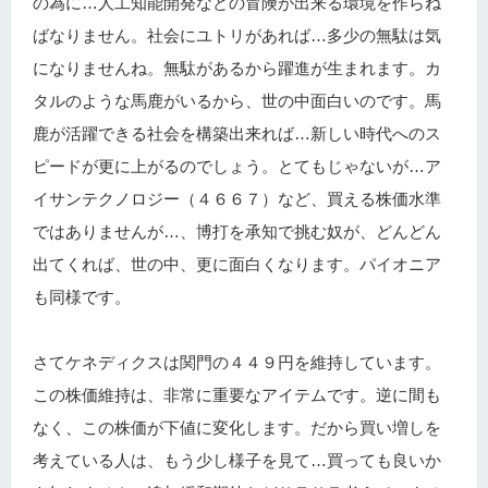
の為に…人工知能開発などの冒険が出来る環境を作らね
ばなりません。社会にユトリがあれば…多少の無駄は気
になりませんね。無駄があるから躍進が生まれます。カ
タルのような馬鹿がいるから、世の中面白いのです。馬
鹿が活躍できる社会を構築出来れば…新しい時代へのス
ピードが更に上がるのでしょう。とてもじゃないが…ア
イサンテクノロジー（４６６７）など、買える株価水準
ではありませんが…、博打を承知で挑む奴が、どんどん
出てくれば、世の中、更に面白くなります。パイオニア
も同様です。
さてケネディクスは関門の４４９円を維持しています。
この株価維持は、非常に重要なアイテムです。逆に間も
なく、この株価が下値に変化します。だから買い増しを
考えている人は、もう少し様子を見て…買っても良いか