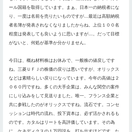
ール国籍を取得しています。まぁ、日本一の納税者にな
り、一度は名前を売りたいものですが…最近は高額納税
者名簿が発表されなくなりましたからね。上位１００名
程度は発表しても良いように思いますが…。だって目標
がないと、何処が基準か分かりません。
今日は、概ね材料株はお休みで、一般株の値戻しです
ね。三菱ＵＦＪの株価の戻りは悪いですが、オリックス
などは素晴らしい戻りになっています。今年の高値は２
０６０円ですね。多くの大手企業は、みんな関空の案件
にしり込みをして見送りました。唯一、フランス企業と
共に参戦したのがオリックスですね。流石です。コンセ
ッションは時代の流れ、投下資本は、必ず活かされるも
のです。カタルはリートを高評価しています。その為
に、ケネディクスの１万円説を、打ち出すほどです。た