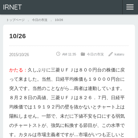
IRNET
トップページ
今日の市況
10/26
10/26
AM 11:35
今日の市況
kataru
かたる：
久しぶりに三菱ＵＦＪは８００円台の株価に戻
って来ました。当然、日経平均株価も１９０００円台に
突入です。当然のことながら…両者は連動しています。
８月２８日の高値、三菱ＵＦＪは８２６．７円、日経平
均株価では１９１９２円の壁を抜かないとチャート上は
陽転しません。一部で、未だに下値不安を口にする弱気
のチャートストが、強気に転換する節目が、この水準で
す。カタルは市場主義者ですが…市場がいつも正しいと