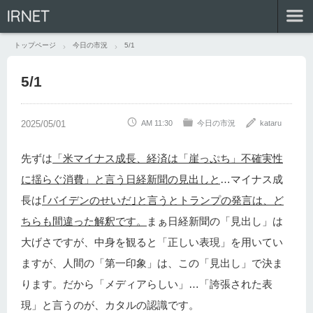
IRNET
トップページ
今日の市況
5/1
5/1
AM 11:30
今日の市況
kataru
先ずは
「米マイナス成長、経済は「崖っぷち」不確実性
に揺らぐ消費」と言う日経新聞の見出しと
…マイナス成
長は
｢バイデンのせいだ｣と言うとトランプの発言は、ど
ちらも間違った解釈です。
まぁ日経新聞の「見出し」は
大げさですが、中身を観ると「正しい表現」を用いてい
ますが、人間の「第一印象」は、この「見出し」で決ま
ります。だから「メディアらしい」…「誇張された表
現」と言うのが、カタルの認識です。