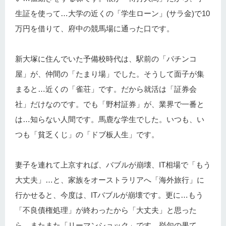
生証を使って…大学の近くの「学生ローン」(サラ金)で10
万円を借りて、府中の競馬場に通った口です。
新大塚に住んでいた予備校時代は、駅前の「パチンコ
屋」が、仲間の「たまり場」でした。そうして面子が集
まると…近くの「雀荘」です。だから就活は「証券会
社」だけなのです。でも「野村証券」が、業界で一番と
は…知らない人間です。馬鹿な学生でした。いつも、い
つも「貧乏くじ」の「ドブ板人生」です。
妻子を連れて上京すれば、バブルが崩壊、IT相場で「もう
大丈夫」…と、家族をオーストラリアへ「海外旅行」に
行かせると、今度は、ITバブルが崩壊です。更に…もう
「不良債権処理」が終わったから「大丈夫」と思った
ら、またまた「リーマンショック」です。挙句の果て