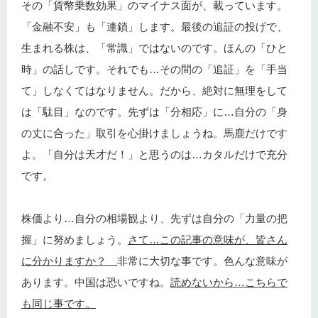
その「貨幣乗数効果」のマイナス面が、載っています。
「金融不安」も「連鎖」します。最後の追証の投げで、
生まれる株は、「常識」ではないのです。ほんの「ひと
時」の話しです。それでも…その間の「追証」を「手当
て」しなくてはなりません。だから、絶対に無理をして
は「駄目」なのです。先ずは「分相応」に…自分の「身
の丈に合った」取引を心掛けましょうね。馬鹿だけです
よ。「自分は天才だ！」と思うのは…カタルだけで充分
です。
株価より…自分の相場観より、先ずは自分の「力量の把
握」に努めましょう。
さて…この記事の意味が、皆さん
に分かりますか？
非常に大切な事です。色んな意味が
あります。中国は恐いですね。
読めないから…こちらで
も同じ事です。