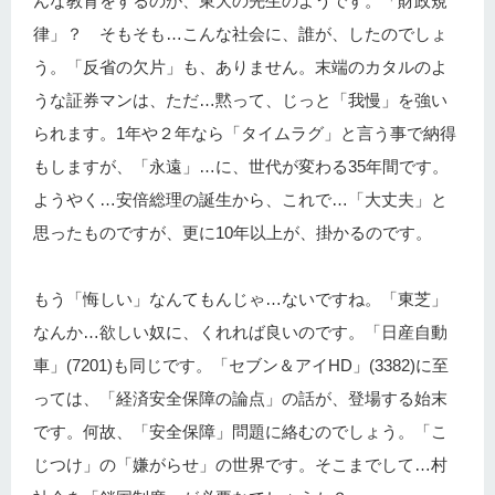
んな教育をするのが、東大の先生のようです。「財政規
律」？ そもそも…こんな社会に、誰が、したのでしょ
う。「反省の欠片」も、ありません。末端のカタルのよ
うな証券マンは、ただ…黙って、じっと「我慢」を強い
られます。1年や２年なら「タイムラグ」と言う事で納得
もしますが、「永遠」…に、世代が変わる35年間です。
ようやく…安倍総理の誕生から、これで…「大丈夫」と
思ったものですが、更に10年以上が、掛かるのです。
もう「悔しい」なんてもんじゃ…ないですね。「東芝」
なんか…欲しい奴に、くれれば良いのです。「日産自動
車」(7201)も同じです。「セブン＆アイHD」(3382)に至
っては、「経済安全保障の論点」の話が、登場する始末
です。何故、「安全保障」問題に絡むのでしょう。「こ
じつけ」の「嫌がらせ」の世界です。そこまでして…村