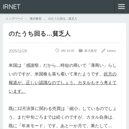
IRNET
トップページ
株式教室
のたうち回る…貧乏人
のたうち回る…貧乏人
AM 10:45
株式教室
kataru
米国は「感謝祭」だから…時短の商いで「薄商い」らし
いのですが、米国株も落ち着いて来たようです。
此方の
報道が、正しい認識なのでしょう。カタルもそう考えて
います。
既に12月決算に関わる売買は「縮小」しているのでしょ
う。まだ中旬ごろまでは続くのですが、カタル自身は、
既に「年末モード」です。あと一か月で、果たして…