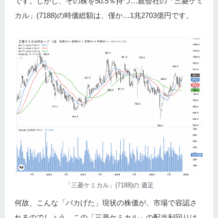
です。しかし、その株を50.5％持つ…親会社の「三菱ケミ
カル」(7188)の時価総額は、僅か…1兆2703億円です。
「三菱ケミカル」(7188)の 週足
何故、こんな「バカげた」現状の株価が、市場で容認さ
れるのでしょう。この「三菱ケミカル」の配当利回りは