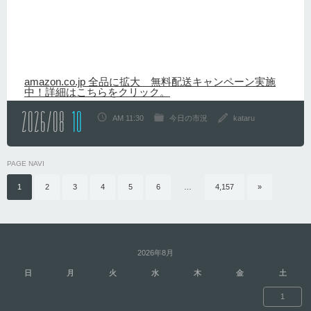
amazon.co.jp 全品に拡大 無料配送キャンペーン実施
中！詳細はこちらをクリック。
2026/08
10
AM 11:30
今日の市況
kataru
PAGE NAVI
1
2
3
4
5
6
…
4,157
»
2026年8月
日
月
火
水
木
金
土
1