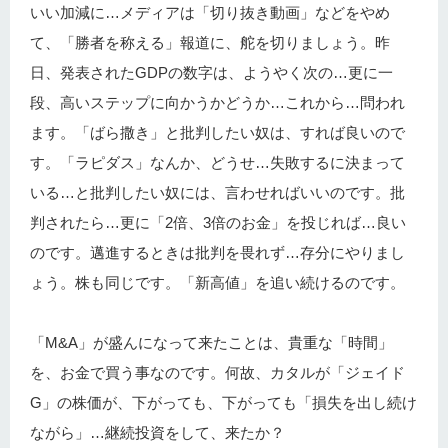
いい加減に…メディアは「切り抜き動画」などをやめ
て、「勝者を称える」報道に、舵を切りましょう。昨
日、発表されたGDPの数字は、ようやく次の…更に一
段、高いステップに向かうかどうか…これから…問われ
ます。「ばら撒き」と批判したい奴は、すれば良いので
す。「ラピダス」なんか、どうせ…失敗するに決まって
いる…と批判したい奴には、言わせればいいのです。批
判されたら…更に「2倍、3倍のお金」を投じれば…良い
のです。邁進するときは批判を畏れず…存分にやりまし
ょう。株も同じです。「新高値」を追い続けるのです。
「M&A」が盛んになって来たことは、貴重な「時間」
を、お金で買う事なのです。何故、カタルが「ジェイド
G」の株価が、下がっても、下がっても「損失を出し続け
ながら」…継続投資をして、来たか？