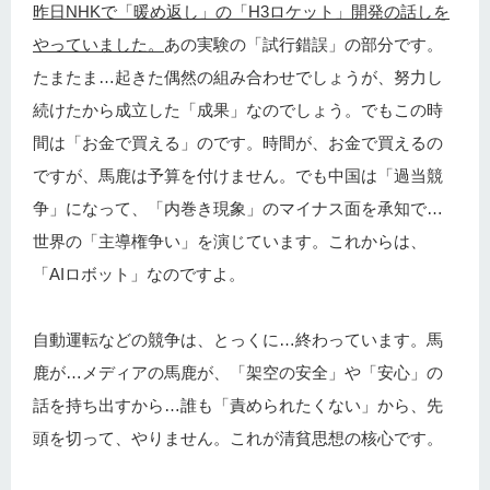
昨日NHKで「暖め返し」の「H3ロケット」開発の話しを
やっていました。
あの実験の「試行錯誤」の部分です。
たまたま…起きた偶然の組み合わせでしょうが、努力し
続けたから成立した「成果」なのでしょう。でもこの時
間は「お金で買える」のです。時間が、お金で買えるの
ですが、馬鹿は予算を付けません。でも中国は「過当競
争」になって、「内巻き現象」のマイナス面を承知で…
世界の「主導権争い」を演じています。これからは、
「AIロボット」なのですよ。
自動運転などの競争は、とっくに…終わっています。馬
鹿が…メディアの馬鹿が、「架空の安全」や「安心」の
話を持ち出すから…誰も「責められたくない」から、先
頭を切って、やりません。これが清貧思想の核心です。