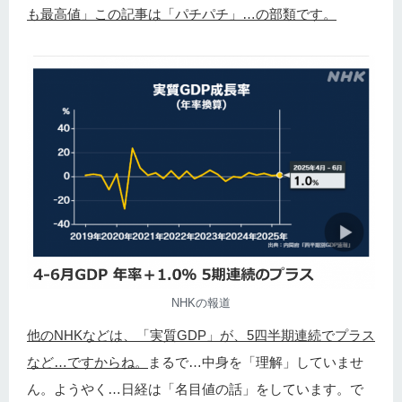
も最高値」この記事は「パチパチ」…の部類です。
NHKの報道
他のNHKなどは、「実質GDP」が、5四半期連続でプラス
など…ですからね。
まるで…中身を「理解」していませ
ん。ようやく…日経は「名目値の話」をしています。で