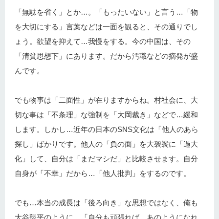
「無駄を省く」とか…。「もったいない」と言う…「物
を大切にする」言葉などは一面を観ると、その通りでし
ょう。欲望を抑えて…我慢をする。今の中国は、その
「清貧思想下」にあります。だから汚職などの摘発が盛
んです。
でも物事は「二面性」が在りますからね。村社会に、大
切な事は「不条理」な強制を「大岡裁き」などで…緩和
します。しかし…近年の日本のSNS文化は「他人のあら
探し」ばかりです。他人の「負の面」を大袈裟に「過大
化」して、自分は「まだマシだ」と比較させます。自分
自身が「不幸」だから…「他人批判」をするのです。
でも…本当の成長は「後ろ向き」な思想ではなく、俺も
大谷翔平のように…「自分も頑張れば、あのようになれ