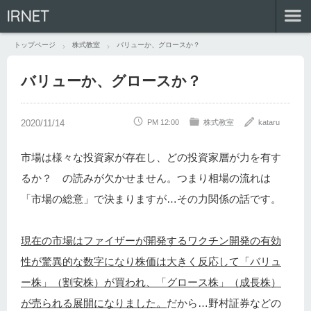
IRNET
トップページ
株式教室
バリューか、グロースか？
バリューか、グロースか？
PM 12:00
株式教室
kataru
市場は様々な投資家が存在し、どの投資家層が力を有す
るか？ の読みが欠かせません。つまり相場の流れは
「市場の総意」で決まりますが…その力関係の話です。
現在の市場はファイザーが開発するワクチン開発の有効
性が驚異的な数字になり株価は大きく反応して「バリュ
ー株」（割安株）が買われ、「グロース株」（成長株）
が売られる展開になりました。
だから…野村証券などの