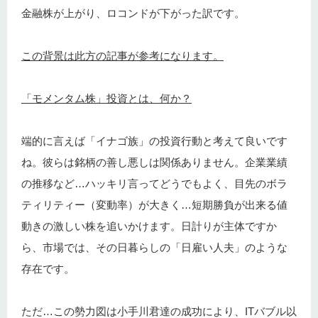
金融株が上がり、ロコンドが下がった訳です。
この背景は此方の記事が参考になります。
「モメンタム株」投資とは、何か？
端的に言えば「イナゴ族」の投資行動と考えて良いです
ね。彼らは銘柄の善し悪しは関係ありません。企業業績
の推移など…ハッキリ言ってどうでもよく、目先のボラ
ティリティー（変動率）が大きく…短期勝負が出来る値
動きの激しい株を追いかけます。日計りが主体ですか
ら、市場では、その日暮らしの「日雇い人夫」のような
存在です。
ただ…この勢力図は小手川君達の成功により、ITバブル以