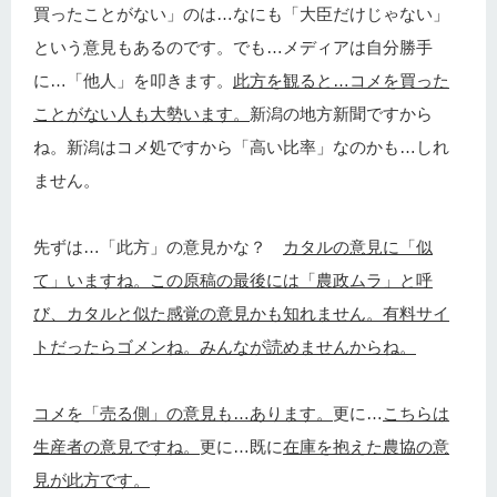
買ったことがない」のは…なにも「大臣だけじゃない」
という意見もあるのです。でも…メディアは自分勝手
に…「他人」を叩きます。
此方を観ると…コメを買った
ことがない人も大勢います。
新潟の地方新聞ですから
ね。新潟はコメ処ですから「高い比率」なのかも…しれ
ません。
先ずは…「此方」の意見かな？
カタルの意見に「似
て」いますね。この原稿の最後には「農政ムラ」と呼
び、カタルと似た感覚の意見かも知れません。有料サイ
トだったらゴメンね。みんなが読めませんからね。
コメを「売る側」の意見も…あります。
更に…
こちらは
生産者の意見ですね。
更に…既に
在庫を抱えた農協の意
見が此方です。