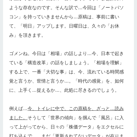
ような存在なのです。そんな訳で…今回は「ノートパソ
コン」を持っていきませんから…原稿は、事前に書い
て、「明日」アップします。日曜日は、久々の「お休
み」を頂きます。
ゴメンね。今日は「相場」の話しより…今、日本で起き
ている「構造改革」の話をしましょう。「相場を理解」
する上で、一番「大切な事」は、今、流れている時間感
覚と言うか、世情と言うか…。「時代の感覚」を、如何
に、上手く…捉えるか…、此処に尽きるのでしょう。
例えば…
今、トイレに中で、この原稿を、ざっと…読み
ました。
そうして「世界の傾向」を掴んで「風呂」に入
って上がってから、日々の「株価データ」をエクセルに
打ち込んで…、まだ「更新されてないデータ」が在りま