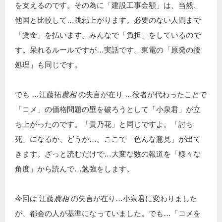
を支えるのです。その為に「建設工事金額」は、当然、
他国と比較して…跳ね上がります。必要のない人間まで
「賃金」を払います。みんなで「負担」をしているので
す。呆れるルールですが…実話です。東電の「原発の後
処理」も同じです。
でも …江藤拓
農相
の失言が在り …役者が代わったことで
「コメ」の価格問題の壁を破ろうとして「小泉君」が立
ち上がったのです。「貴乃花」と同じですよ。「討ち
死」になるか、どうか…。ここで「色んな意見」が出て
きます。ざっと読むだけで…大変な数の報道を「様々な
角度」から読んで…勉強をします。
今回は 江藤
農相
の失言が在り…小泉君に変わりました
が、都会の人が基準になっていました。でも…「コメを