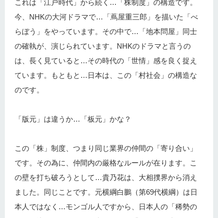
これは「江戸時代」から続く…「株制度」の構造です。
今、NHKの大河ドラマで…「蔦屋重三郎」を描いた「べ
らぼう」をやっています。その中で…「地本問屋」同士
の確執が、演じられています。NHKのドラマと言うの
は、長く見ていると…その時代の「世情」感を良く捉え
ています。もともと…日本は、この「村社会」の構造な
のです。
「版元」は違うか…「板元」かな？
この「株」制度、つまり同じ業界の仲間の「寄り合い」
です。その為に、仲間内の厳格なルールが在ります。こ
の壁を打ち破ろうとして…貴乃花は、大相撲界から消え
ました。同じことです。元横綱白鵬（第69代横綱）は日
本人ではなく…モンゴル人ですから、日本人の「稀勢の