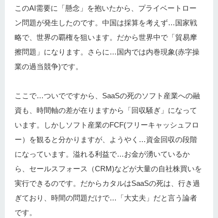
このAI需要に「懸念」を抱いたから、プライベートロー
ン問題が発生したのです。中国は採算を考えず…国家戦
略で、世界の覇権を狙います。だから世界中で「貿易摩
擦問題」になります。さらに…国内では内巻現象(赤字操
業の過当競争)です。
ここで…ついでですから、SaaSの死のソフト産業への融
資も、時間軸の差が在りますから「回収騒ぎ」になって
います。しかしソフト産業のFCF(フリーキャッシュフロ
ー）を観ると分かりますが、ようやく…資金回収の段階
になっています。溢れる利益で…お金が湧いているか
ら、セールスフォース（CRM)などが大量の自社株買いを
実行できるのです。だからカタルはSaaSの死は、行き過
ぎており、時間の問題だけで…「大丈夫」だと言う論者
です。