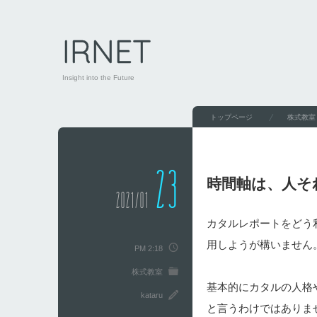
IRNET
Insight into the Future
トップページ
株式教室
23
時間軸は、人そ
2021/01
カタルレポートをどう
用しようが構いません
PM 2:18
株式教室
基本的にカタルの人格
kataru
と言うわけではありま