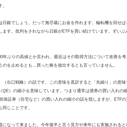
す。
は日銀でしょう。だって無尽蔵にお金を作れます。輪転機を回せば
します。批判をされながら日銀がETFを買い続けています。ずいぶ
30年ぶりの高値とか言われ、最近はその取得方法について改善を考
うのを止めるとも…買った株を放出するとも言っていません。
」（出口戦略）の話です。この意味を直訳すると「先細り」の意味
（QE）の縮小を意味しています。つまり通常は債券の買い入れの
産担保証券（住宅など）の買い入れの縮小の話を指しますが、ETFの
も同じことです。
題になって来ました。今年後半と言う見方や来年にも実施されると