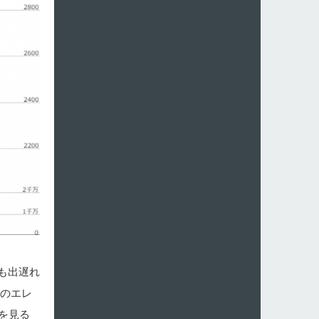
も出遅れ
気のエレ
を見る