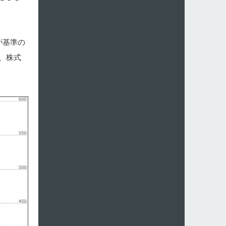
が基準の
、株式