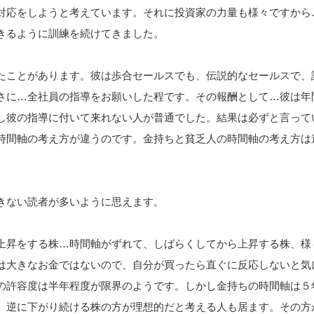
対応をしようと考えています。それに投資家の力量も様々ですから
きるように訓練を続けてきました。
たことがあります。彼は歩合セールスでも、伝説的なセールスで、
さに…全社員の指導をお願いした程です。その報酬として…彼は年
し彼の指導に付いて来れない人が普通でした。結果は必ずと言って
時間軸の考え方が違うのです。金持ちと貧乏人の時間軸の考え方は
きない読者が多いように思えます。
上昇をする株…時間軸がずれて、しばらくしてから上昇する株、様
は大きなお金ではないので、自分が買ったら直ぐに反応しないと気
の許容度は半年程度が限界のようです。しかし金持ちの時間軸は５
。逆に下がり続ける株の方が理想的だと考える人も居ます。その方