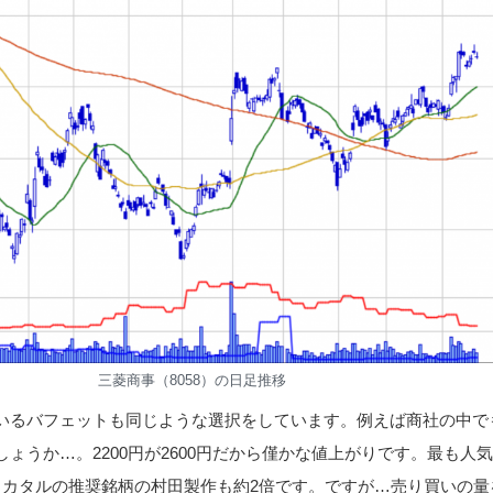
三菱商事（8058）の日足推移
いるバフェットも同じような選択をしています。例えば商社の中で
ょうか…。2200円が2600円だから僅かな値上がりです。最も人
。カタルの推奨銘柄の村田製作も約2倍です。ですが…売り買いの量