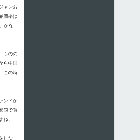
ジャンお
品価格は
」がな
、ものの
から中国
。この時
ァンドが
安値で買
すね。
をしな