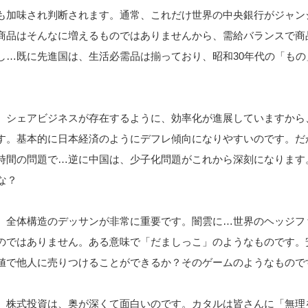
も加味され判断されます。通常、これだけ世界の中央銀行がジャン
商品はそんなに増えるものではありませんから、需給バランスで商
し…既に先進国は、生活必需品は揃っており、昭和30年代の「もの
、シェアビジネスが存在するように、効率化が進展していますから
す。基本的に日本経済のようにデフレ傾向になりやすいのです。だ
時間の問題で…逆に中国は、少子化問題がこれから深刻になります
かな？
、全体構造のデッサンが非常に重要です。闇雲に…世界のヘッジフ
のではありません。ある意味で「だましっこ」のようなものです。
値で他人に売りつけることができるか？そのゲームのようなもので
、株式投資は、奥が深くて面白いのです。カタルは皆さんに「無理