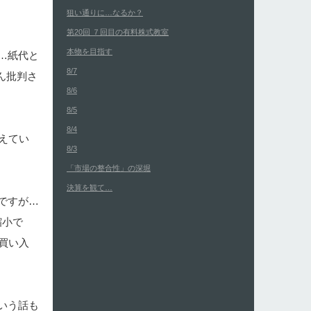
狙い通りに…なるか？
第20回 ７回目の有料株式教室
本物を目指す
…紙代と
8/7
ん批判さ
8/6
8/5
8/4
えてい
8/3
「市場の整合性」の深堀
決算を観て…
ですが…
縮小で
買い入
いう話も