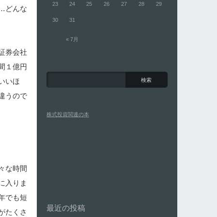
23
24
25
26
27
28
29
…どんな
30
31
« 7月
証券会社
間１億円
いいほ
違うので
株式投資関連の本
々な時間
に入りま
年でも短
最近の投稿
がたくさ