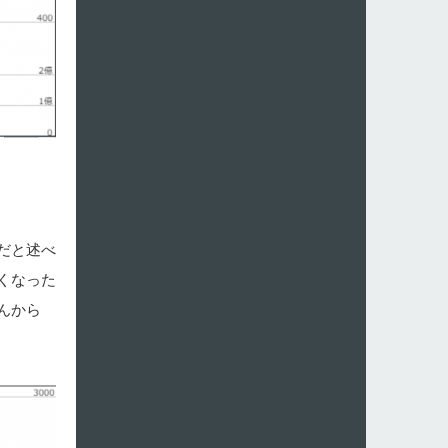
だと述べ
くなった
んから