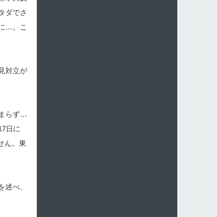
タダでさ
に…。こ
見対立が
まらず…
7日に
せん。東
を述べ、