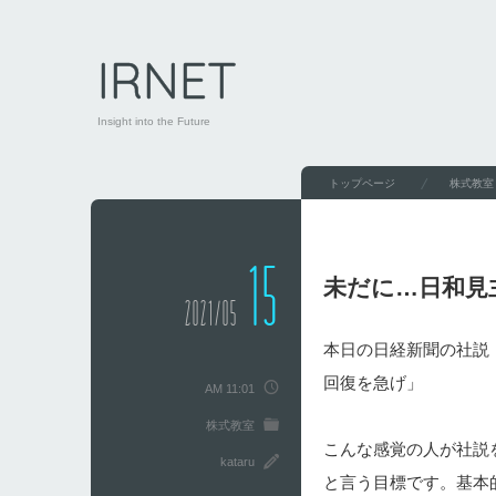
IRNET
Insight into the Future
トップページ
株式教室
15
未だに…日和見
2021/05
本日の日経新聞の社説
回復を急げ」
AM 11:01
株式教室
こんな感覚の人が社説
kataru
と言う目標です。基本