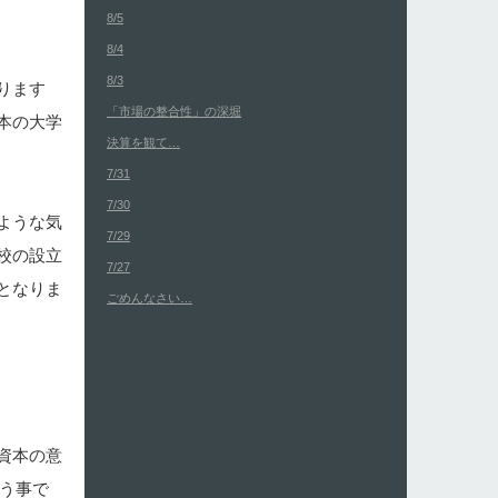
8/5
8/4
8/3
ります
「市場の整合性」の深堀
本の大学
決算を観て…
7/31
7/30
ような気
7/29
校の設立
7/27
となりま
ごめんなさい…
資本の意
う事で