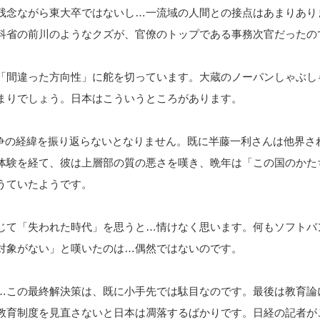
残念ながら東大卒ではないし…一流域の人間との接点はあまりあり
科省の前川のようなクズが、官僚のトップである事務次官だったの
「間違った方向性」に舵を切っています。大蔵のノーパンしゃぶし
まりでしょう。日本はこういうところがあります。
洋戦争の経緯を振り返らないとなりません。既に半藤一利さんは他界さ
体験を経て、彼は上層部の質の悪さを嘆き、晩年は「この国のかた
うていたようです。
じて「失われた時代」を思うと…情けなく思います。何もソフトバ
対象がない」と嘆いたのは…偶然ではないのです。
…この最終解決策は、既に小手先では駄目なのです。最後は教育論
教育制度を見直さないと日本は凋落するばかりです。日経の記者が