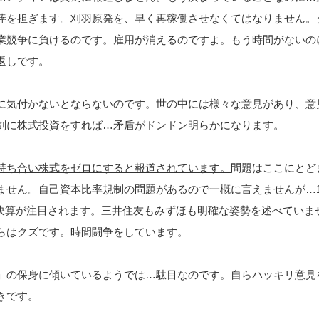
棒を担ぎます。刈羽原発を、早く再稼働させなくてはなりません。
業競争に負けるのです。雇用が消えるのですよ。もう時間がないの
返しです。
に気付かないとならないのです。世の中には様々な意見があり、意
剣に株式投資をすれば…矛盾がドンドン明らかになります。
持ち合い株式をゼロにすると報道されています。
問題はここにとど
ません。自己資本比率規制の問題があるので一概に言えませんが…1
の決算が注目されます。三井住友もみずほも明確な姿勢を述べていま
らはクズです。時間闘争をしています。
」の保身に傾いているようでは…駄目なのです。自らハッキリ意見
きです。