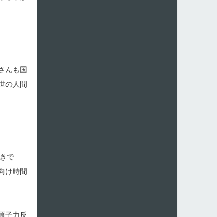
さんも国
世の人間
べきで
向け時間
原子力反