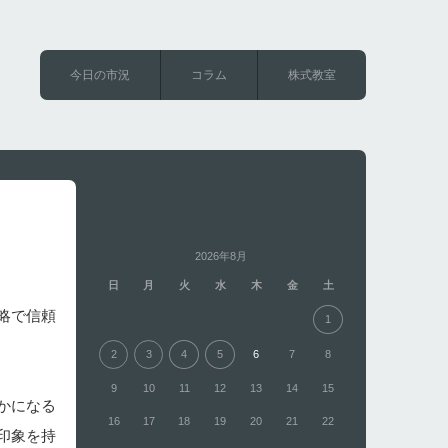
今日の市況
コラム
株式教室
2026年8月
日
月
火
水
木
金
土
略で信頼
1
2
3
4
5
6
7
8
9
10
11
12
13
14
15
かになる
16
17
18
19
20
21
22
印象を持