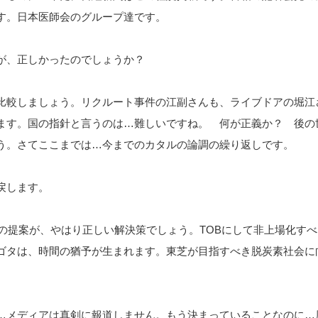
す。日本医師会のグループ達です。
捕が、正しかったのでしょうか？
比較しましょう。リクルート事件の江副さんも、ライブドアの堀江
ます。国の指針と言うのは…難しいですね。 何が正義か？ 後の
う。さてここまでは…今までのカタルの論調の繰り返しです。
戻します。
ルの提案が、やはり正しい解決策でしょう。TOBにして非上場化す
ゴタは、時間の猶予が生まれます。東芝が目指すべき脱炭素社会に
…メディアは真剣に報道しません。もう決まっていることなのに…