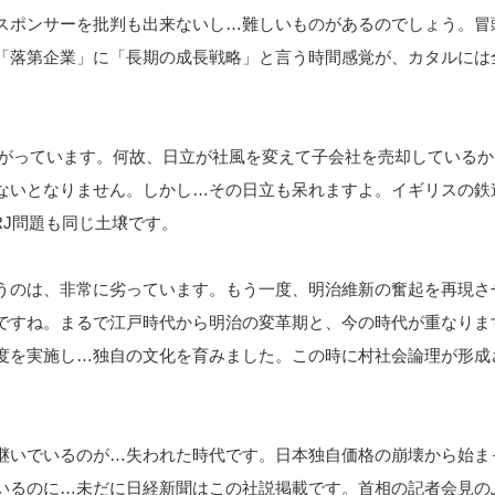
スポンサーを批判も出来ないし…難しいものがあるのでしょう。冒
「落第企業」に「長期の成長戦略」と言う時間感覚が、カタルには
繋がっています。何故、日立が社風を変えて子会社を売却しているか
ないとなりません。しかし…その日立も呆れますよ。イギリスの鉄
RJ問題も同じ土壌です。
うのは、非常に劣っています。もう一度、明治維新の奮起を再現さ
ですね。まるで江戸時代から明治の変革期と、今の時代が重なりま
度を実施し…独自の文化を育みました。この時に村社会論理が形成
継いでいるのが…失われた時代です。日本独自価格の崩壊から始ま
いるのに…未だに日経新聞はこの社説掲載です。首相の記者会見の