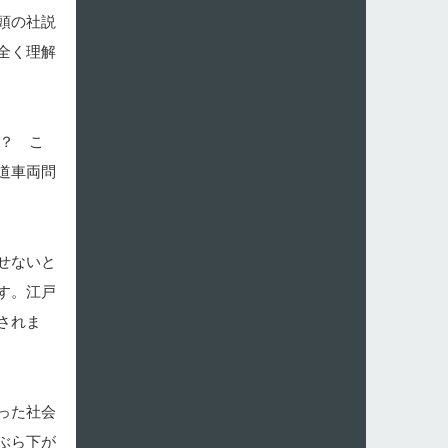
頭の社説
全く理解
？ こ
道車両問
せないと
す。江戸
されま
った社会
ぶら下が