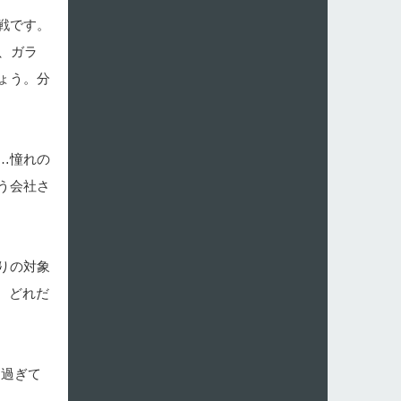
戦です。
、ガラ
ょう。分
…憧れの
う会社さ
りの対象
、どれだ
き過ぎて