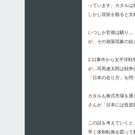
っています。カタルは
しかし現状を観ると文
いつしか官僚は驕り…
が、その崩落現象の始
2.11事件から太平
が…司馬遼太郎は戦争
「日本の在り方」を問
カタルも株式市場を通
さんが「日本には投資
この話を考えていくと
早く体制転換を図って