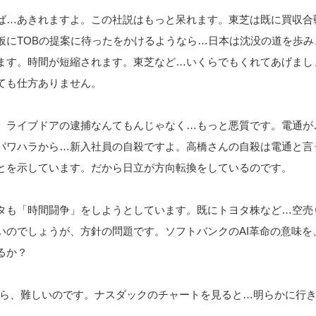
ば…あきれますよ。この社説はもっと呆れます。東芝は既に買収合
仮にTOBの提案に待ったをかけるようなら…日本は沈没の道を歩み
ます。時間が短縮されます。東芝など…いくらでもくれてあげまし
ても仕方ありません。
。ライブドアの逮捕なんてもんじゃなく…もっと悪質です。電通が
パワハラから…新入社員の自殺ですよ。高橋さんの自殺は電通と言
とを示しています。だから日立が方向転換をしているのです。
タも「時間闘争」をしようとしています。既にトヨタ株など…空売
いのでしょうが、方針の問題です。ソフトバンクのAI革命の意味を
るか？
から、難しいのです。ナスダックのチャートを見ると…明らかに行